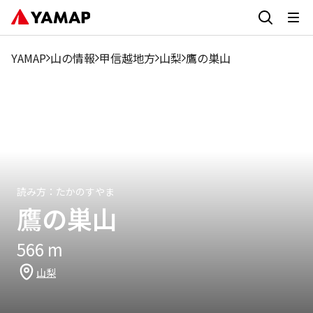
1月
2月
3月
4月
5月
6月
7月
8月
9月
5.38%
6.17%
7.23%
8.69%
7.57%
5.44%
3.31%
2.25%
4.93%
8
YAMAP
山の情報
甲信越地方
山梨
鷹の巣山
読み方：
たかのすやま
鷹の巣山
566
m
山梨