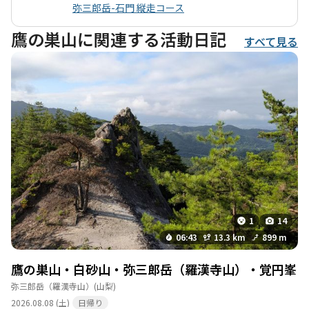
弥三郎岳-石門 縦走コース
鷹の巣山に関連する活動日記
すべて見る
1
14
06:43
13.3 km
899 m
鷹の巣山・白砂山・弥三郎岳（羅漢寺山）・覚円峯
弥三郎岳（羅漢寺山）
(山梨)
2026.08.08 (土)
日帰り