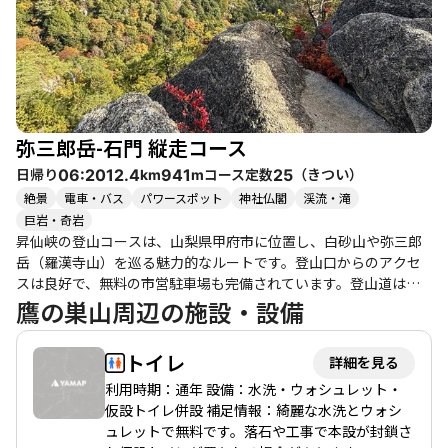
弥三郎岳-石門 縦走コース
日帰り
コース定数
（
きつい
）
06:20
12.4
941
25
km
m
絶景
電車・バス
パワースポット
神社仏閣
渓流・滝
巨岩・奇岩
昇仙峡の登山コースは、山梨県甲府市に位置し、白砂山や弥三郎
岳（羅漢寺山）を巡る魅力的なルートです。登山口からのアクセ
スは良好で、無料の市営駐車場も完備されています。登山道は整
備されており、急登も少なく、初心者や子供連れでも安心して楽
鷹の巣山周辺の施設・設備
しめるコースです。 このコースの特徴は、途中に点在する展望ス
ポットからの絶景です。特に白砂山の山頂からは、南アルプスや
トイレ
詳細を見る
富士山の美しい眺望が広がり、登山者を感動させます。また、白
砂の浜辺のような風景や、奇岩が続く道は、まるで冒険のような
利用時期：通年 設備：水洗・ウォシュレット・
雰囲気を醸し出しています。登山者たちは、特に春の桜や秋の紅
仮設トイレ併設 補足情報：綺麗な水洗とウォシ
葉の時期に訪れることをおすすめしており、季節ごとの魅力が感
ュレットで無料です。落石や工事で本設が封鎖さ