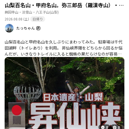
山梨百名山・甲府名山。弥三郎岳（羅漢寺山）・白砂山・鷹の巣山・小松山・天狗山・片山
興因寺山・淡雪山・八王子山
(山梨)
2026.08.08 (土)
日帰り
たっちゃん
山梨百名山と甲府名山を久しぶりにまわってみた。 駐車場は千代
田湖畔（トイレあり）を利用。 昇仙峡界隈をどちらから回るか悩
んだが、いきなりトレイルに入ると蜘蛛の巣だらけなのが容易に
想像できたのと、ロープウェイ駅周辺に観光客が来る前に通過し
たかったので、この周り方とした。 結果としては誰かに蜘蛛の巣
を除去してもらおう作戦は失敗に終わった、、。 観光客どころか
登山者にも会わなかったので、いつも通り棒をフリフリしながら
の山行となってしまった。
8
8