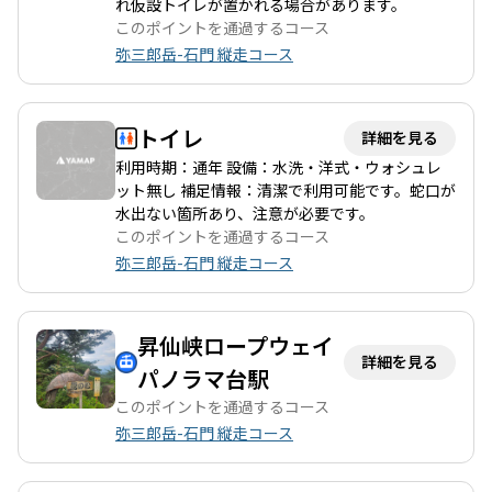
じられます。 山頂からの眺望はスリリングで、特に羅漢寺山の展
れ仮設トイレが置かれる場合があります。
望台は観光客にも人気です。多くの登山者が訪れるため、賑やか
このポイントを通過するコース
な雰囲気も楽しめますが、白砂山までは静かな山歩きを楽しむこ
弥三郎岳-石門 縦走コース
とができ、特に平日は人が少なく、静けさを求める方には最適で
す。 下山後は、昇仙峡の渓谷沿いを散策しながら、奇岩や滝を楽
しむことができます。特に仙娥滝は美しく、訪れる価値がありま
トイレ
詳細を見る
す。また、周辺には温泉やグルメスポットも豊富で、登山後のリ
フレッシュにも最適です。 このコースは、自然の美しさと静けさ
利用時期：通年 設備：水洗・洋式・ウォシュレ
を求める方にぴったりで、特に友人や家族と一緒に訪れると、楽
ット無し 補足情報：清潔で利用可能です。蛇口が
しい思い出が作れることでしょう。
水出ない箇所あり、注意が必要です。
このポイントを通過するコース
弥三郎岳-石門 縦走コース
昇仙峡ロープウェイ
詳細を見る
パノラマ台駅
このポイントを通過するコース
弥三郎岳-石門 縦走コース