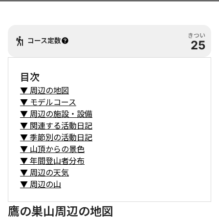
きつい
コース定数
25
目次
▼
周辺の地図
▼
モデルコース
▼
周辺の施設・設備
▼
関連する活動日記
▼
季節別の活動日記
▼
山頂からの景色
▼
年間登山者分布
▼
周辺の天気
▼
周辺の山
鷹の巣山周辺の地図