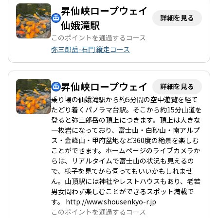
昇仙峡ロープウェイ
詳細を見る
仙娥滝駅
このポイントを通過するコース
弥三郎岳-石門 縦走コース
昇仙峡ロープウェイ
詳細を見る
乗り場の仙娥滝駅から約5分間の空中遊覧を経て
たどり着くパノラマ台駅。そこから約15分山道を
登ると弥三郎岳の頂上につきます。頂上は大きな
一枚岩になっており、富士山・白砂山・南アルプ
ス・金峰山・甲府盆地など360度の絶景を楽しむ
ことができます。ホームページのライブカメラか
らは、リアルタイムで富士山の状況も見えるの
で、様子を見てから伺ってもいいかもしれませ
ん。山頂駅には神社やレストハウスもあり、老若
男女問わず楽しむことができるスポット満載で
す。 http://www.shousenkyo-r.jp
このポイントを通過するコース