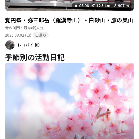
06:06
12.5 km
907 m
覚円峯・弥三郎岳（羅漢寺山）・白砂山・鷹の巣山
青の洞門・競秀峰
(大分)
2026.08.02 (日)
日帰り
レコバイ
季節別の活動日記