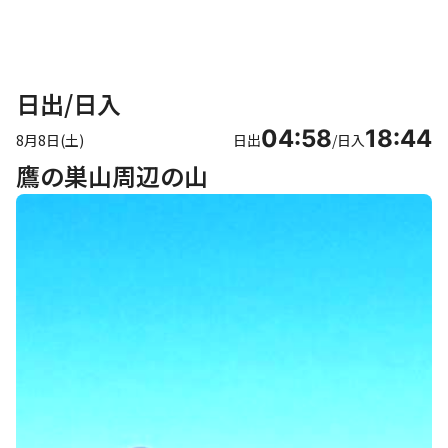
日出/日入
04:58
18:44
8月8日(土)
日出
/
日入
鷹の巣山周辺の山