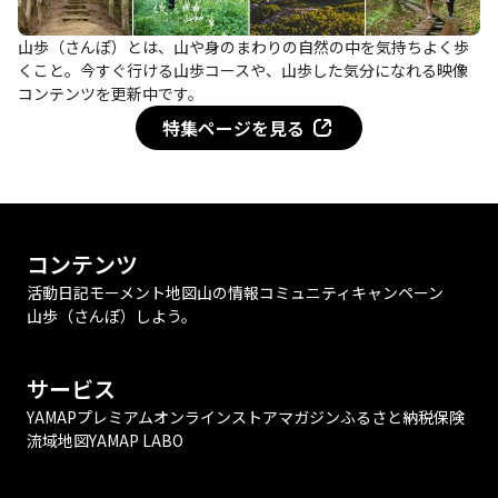
山歩（さんぽ）とは、山や身のまわりの自然の中を気持ちよく歩
くこと。今すぐ行ける山歩コースや、山歩した気分になれる映像
コンテンツを更新中です。
特集ページを見る
コンテンツ
活動日記
モーメント
地図
山の情報
コミュニティ
キャンペーン
山歩（さんぽ）しよう。
サービス
YAMAPプレミアム
オンラインストア
マガジン
ふるさと納税
保険
流域地図
YAMAP LABO