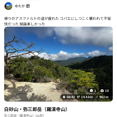
ゆたか
帰りのアスファルトの道が疲れた コバエにしつこく襲われて不愉
快だった 結論楽しかった
1
10
06:42
14.4 km
962 m
白砂山・弥三郎岳（羅漢寺山）
弥三郎岳（羅漢寺山）
(山梨)