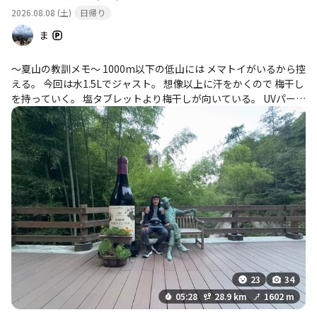
2026.08.08 (土)
日帰り
ま
〜夏山の教訓メモ〜 1000m以下の低山には メマトイがいるから控
える。 今回は水1.5Lでジャスト。 想像以上に汗をかくので 梅干し
を持っていく。 塩タブレットより梅干しが向いている。 UVパーカ
ーは意外と使わない。 アームカバーをしていたとしても 日焼け止
めは塗るようにする。 手ぬぐいは2枚あると安心。 詣でる用に5円
玉を貯めておく。 100円用財布の中に入れる。
23
34
05:28
28.9 km
1602 m