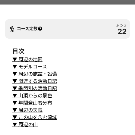
ふつう
コース定数
22
目次
▼
周辺の地図
▼
モデルコース
▼
周辺の施設・設備
▼
関連する活動日記
▼
季節別の活動日記
▼
山頂からの景色
▼
年間登山者分布
▼
周辺の天気
▼
この山を含む流域
▼
周辺の山