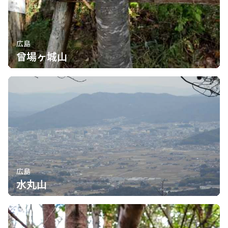
広島
曾場ヶ城山
広島
水丸山