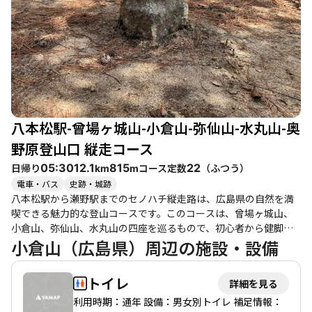
八本松駅-曾場ヶ城山-小倉山-弥仙山-水丸山-奥
野原登山口 縦走コース
日帰り
コース定数
（
ふつう
）
05:30
12.1
815
22
km
m
電車・バス
史跡・城跡
八本松駅から瀬野駅までのセノハチ縦走路は、広島県の自然を満
喫できる魅力的な登山コースです。このコースは、曾場ヶ城山、
小倉山、弥仙山、水丸山の四座を巡るもので、初心者から健脚者
まで楽しめる内容となっています。特に、整備された登山道が続
小倉山（広島県）周辺の施設・設備
くため、歩きやすさが際立っています。 登山者たちの体験から
は、達成感や開放感が感じられ、特に曾場ヶ城山の城跡からの眺
トイレ
詳細を見る
望は絶景です。ここでは、東広島市街を一望できるスポットがあ
り、休憩にも最適です。また、山頂にはベンチも設置されてお
利用時期：通年 設備：男女別トイレ 補足情報：