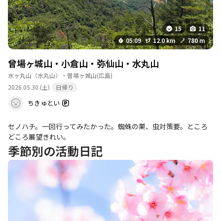
15
11
05:09
12.0 km
780 m
曾場ヶ城山・小倉山・弥仙山・水丸山
水ヶ丸山（水丸山）・曽場ヶ城山
(広島)
2026.05.30 (土)
日帰り
ちきゅとい
セノハチ。一回行ってみたかった。蜘蛛の巣、虫対策要。ところ
どころ展望きれい。
季節別の活動日記