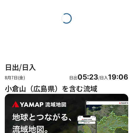
日出/日入
05:23
19:06
8月7日(金)
日出
/
日入
小倉山（広島県）を含む流域