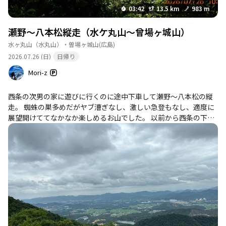
03:42
13.5 km
983 m
瀬野～八本松縦走（水ケ丸山～曾場ヶ城山）
水ヶ丸山（水丸山）・曽場ヶ城山
(広島)
2026.07.26 (日)
日帰り
Mori-z
西条の次男の家に遊びに行くのに途中下車して瀬野～八本松の縦
走。 蜘蛛の巣多めだがヤブ漕ぎなし、激しい急登もなし、適度に
展望開けててなかなか楽しめるお山でした。 以前から西条の下界
から見える稜線がずっと気になっていたが、一度歩くと全てのピ
ークが特定できて今後こちらに来るたびにクリアな妄想ができそ
うでそれが一番の収穫。 下山後の５㎞のロードランが灼熱過ぎて
キツかった。