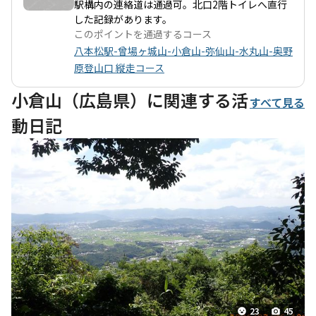
り、ゆったりとした時間を過ごすことができます。 ただし、コー
駅構内の連絡道は通過可。北口2階トイレへ直行
ス上には倒木や岩場が点在しており、特に小倉山から弥仙山にか
した記録があります。
けては注意が必要です。道迷いのリスクもあるため、GPSや地図
このポイントを通過するコース
をしっかりと活用することが推奨されます。特に、秋風を感じる
八本松駅-曾場ヶ城山-小倉山-弥仙山-水丸山-奥野
季節には、蜘蛛の巣が多くなるため、顔面アタックに注意が必要
原登山口 縦走コース
です。 また、登山後には瀬野駅までの舗装路を歩く必要があり、
これが少し疲れるポイントですが、達成感を感じながらの下山は
小倉山（広島県）に関連する活
すべて見る
格別です。周辺には温泉やグルメスポットも豊富で、登山後の楽
動日記
しみも充実しています。 このコースは、自然の美しさと歴史的な
背景を感じながら、心身ともにリフレッシュできる素晴らしい体
験を提供してくれます。ぜひ、仲間や家族と一緒に訪れてみては
いかがでしょうか。
23
45