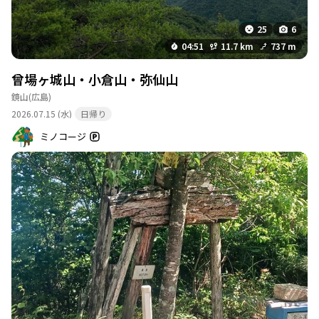
25
6
04:51
11.7 km
737 m
曾場ヶ城山・小倉山・弥仙山
鏡山
(広島)
2026.07.15 (水)
日帰り
ミノコージ