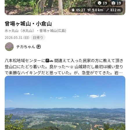
19
19
05:27
9.0 km
832 m
曾場ヶ城山・小倉山
水ヶ丸山（水丸山）・曽場ヶ城山
(広島)
2026.05.31 (日)
日帰り
チカちゃん
八本松地域センターに🅿️🚗 間違えて入った民家の方に教えて頂き
登山口にたどり着いた。良かった～☺ 山城跡だし最初は緩い登り
で楽勝なハイキングだと思っていた。が、急登がでてきた。岩
場、ロープ場、激下りなどもあり厳しくも面白い山だった。會場
ヶ城山を過ぎると、倒木も数ヶ所あった。 山頂で会った留学生
は、八本松駅から登って次の駅へ下るそうだ。若い人達は元気だ‼️
直下で登山教室の集団にも会った。人気の山かな？ 帰りに天然温
泉ホットカモで日帰り入浴。サッパリした。 感謝‼️感謝‼️