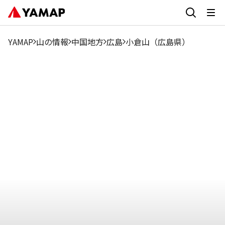
7
1月
2月
3月
4月
5月
6月
8月
9月
月
YAMAP
山の情報
中国地方
広島
小倉山（広島県）
9.48%
18.95%
22.11%
8.43%
11.58%
3.16%
0%
4.22%
2.11%