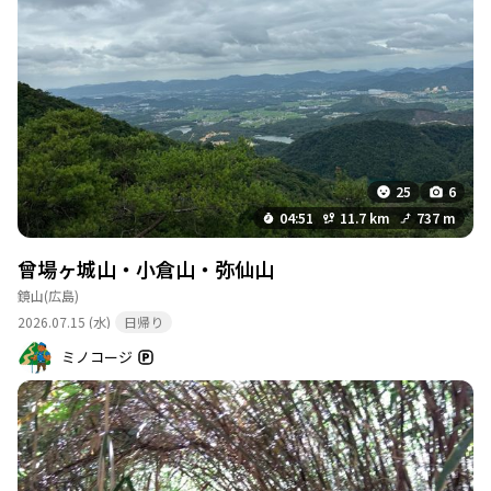
キツかった。
25
6
04:51
11.7 km
737 m
曾場ヶ城山・小倉山・弥仙山
鏡山
(広島)
2026.07.15 (水)
日帰り
ミノコージ