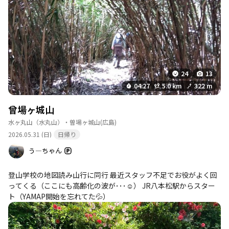
24
13
04:27
5.0 km
322 m
曾場ヶ城山
水ヶ丸山（水丸山）・曽場ヶ城山
(広島)
2026.05.31 (日)
日帰り
う―ちゃん
登山学校の地図読み山行に同行 最近スタッフ不足でお役がよく回
ってくる（ここにも高齢化の波が･･･☺️） JR八本松駅からスター
ト（YAMAP開始を忘れてた💦）