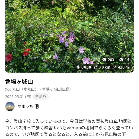
203
14
04:58
6.0 km
416 m
曾場ヶ城山
水ヶ丸山（水丸山）・曽場ヶ城山
(広島)
2026.05.31 (日)
日帰り
やまっち
今、登山学校に入っているので、今日は学校の実技登山⛰️ 地図と
コンパス持って歩く練習 いつもyamapの地図でらくらく登ってい
るので、いざ地図で登るとなると、入る前に上から見た時の下の