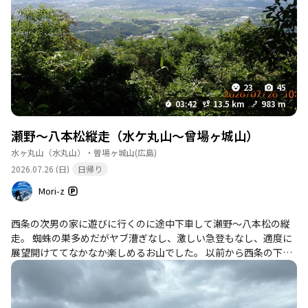
23
45
03:42
13.5 km
983 m
瀬野～八本松縦走（水ケ丸山～曾場ヶ城山）
水ヶ丸山（水丸山）・曽場ヶ城山
(広島)
2026.07.26 (日)
日帰り
Mori-z
西条の次男の家に遊びに行くのに途中下車して瀬野～八本松の縦
走。 蜘蛛の巣多めだがヤブ漕ぎなし、激しい急登もなし、適度に
展望開けててなかなか楽しめるお山でした。 以前から西条の下界
から見える稜線がずっと気になっていたが、一度歩くと全てのピ
ークが特定できて今後こちらに来るたびにクリアな妄想ができそ
うでそれが一番の収穫。 下山後の５㎞のロードランが灼熱過ぎて