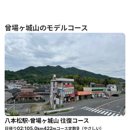
曾場ヶ城山のモデルコース
八本松駅-曾場ヶ城山 往復コース
日帰り
コース定数
（
やさしい
）
02:10
5.0
422
9
km
m