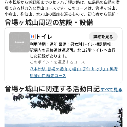
八本松駅から瀬野駅までのセノハチ縦走路は、広島県の自然を満
喫できる魅力的な登山コースです。このコースは、曾場ヶ城山、
小倉山、弥仙山、水丸山の四座を巡るもので、初心者から健脚者
まで楽しめる内容となっています。特に、整備された登山道が続
曾場ヶ城山周辺の施設・設備
くため、歩きやすさが際立っています。 登山者たちの体験から
は、達成感や開放感が感じられ、特に曾場ヶ城山の城跡からの眺
トイレ
詳細を見る
望は絶景です。ここでは、東広島市街を一望できるスポットがあ
り、休憩にも最適です。また、山頂にはベンチも設置されてお
利用時期：通年 設備：男女別トイレ 補足情報：
り、ゆったりとした時間を過ごすことができます。 ただし、コー
駅構内の連絡道は通過可。北口2階トイレへ直行
ス上には倒木や岩場が点在しており、特に小倉山から弥仙山にか
した記録があります。
けては注意が必要です。道迷いのリスクもあるため、GPSや地図
このポイントを通過するコース
をしっかりと活用することが推奨されます。特に、秋風を感じる
八本松駅-曾場ヶ城山-小倉山-弥仙山-水丸山-奥野
季節には、蜘蛛の巣が多くなるため、顔面アタックに注意が必要
原登山口 縦走コース
です。 また、登山後には瀬野駅までの舗装路を歩く必要があり、
これが少し疲れるポイントですが、達成感を感じながらの下山は
曾場ヶ城山に関連する活動日記
すべて見る
格別です。周辺には温泉やグルメスポットも豊富で、登山後の楽
しみも充実しています。 このコースは、自然の美しさと歴史的な
背景を感じながら、心身ともにリフレッシュできる素晴らしい体
験を提供してくれます。ぜひ、仲間や家族と一緒に訪れてみては
いかがでしょうか。