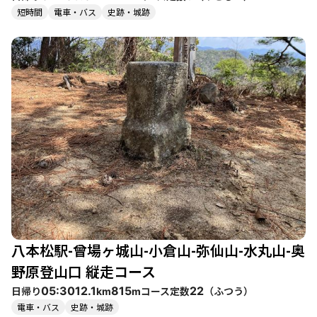
短時間
電車・バス
史跡・城跡
八本松駅-曾場ヶ城山-小倉山-弥仙山-水丸山-奥
野原登山口 縦走コース
日帰り
コース定数
（
ふつう
）
05:30
12.1
815
22
km
m
電車・バス
史跡・城跡