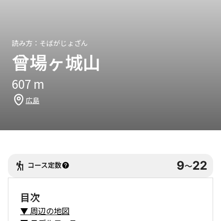
読み方：
そばがじょざん
曾場ヶ城山
607
m
広島
9
22
コース定数
〜
目次
▼
周辺の地図