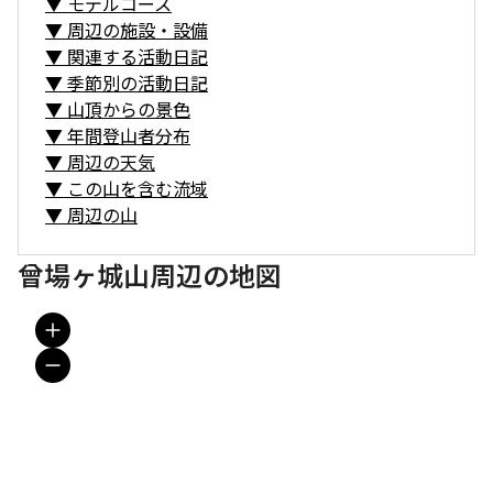
▼
モデルコース
▼
周辺の施設・設備
▼
関連する活動日記
▼
季節別の活動日記
▼
山頂からの景色
▼
年間登山者分布
▼
周辺の天気
▼
この山を含む流域
▼
周辺の山
曾場ヶ城山周辺の地図