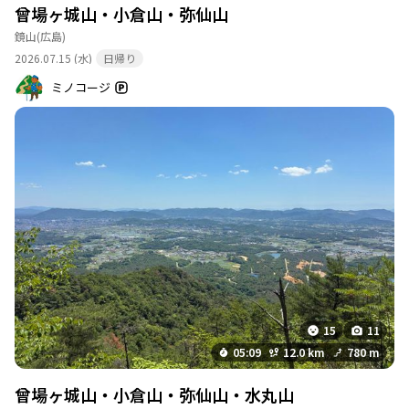
曾場ヶ城山・小倉山・弥仙山
鏡山
(広島)
2026.07.15 (水)
日帰り
ミノコージ
15
11
05:09
12.0 km
780 m
曾場ヶ城山・小倉山・弥仙山・水丸山