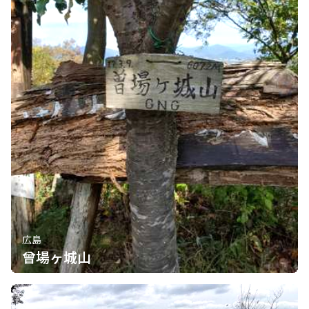
広島
曾場ヶ城山