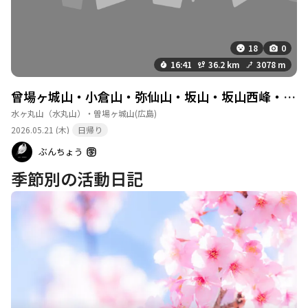
18
0
16:41
36.2 km
3078 m
曾場ヶ城山・小倉山・弥仙山・坂山・坂山西峰・鉾取山・原山・洞所山・城山・金ヶ燈篭山・発喜山・絵...
水ヶ丸山（水丸山）・曽場ヶ城山
(広島)
2026.05.21 (木)
日帰り
ぶんちょう
季節別の活動日記