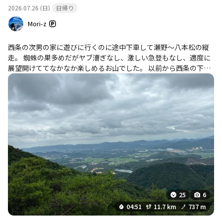
2026.07.26 (日)
日帰り
Mori-z
西条の次男の家に遊びに行くのに途中下車して瀬野～八本松の縦
走。 蜘蛛の巣多めだがヤブ漕ぎなし、激しい急登もなし、適度に
展望開けててなかなか楽しめるお山でした。 以前から西条の下界
から見える稜線がずっと気になっていたが、一度歩くと全てのピ
ークが特定できて今後こちらに来るたびにクリアな妄想ができそ
うでそれが一番の収穫。 下山後の５㎞のロードランが灼熱過ぎて
キツかった。
25
6
04:51
11.7 km
737 m