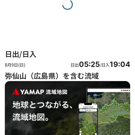
日出/日入
05:25
19:04
8月9日(日)
日出
/
日入
弥仙山（広島県）を含む流域