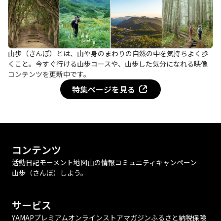
山歩（さんぽ）とは、山や身のまわりの自然の中を気持ちよく歩
くこと。今すぐ行ける山歩コースや、山歩した気分になれる映像
コンテンツを更新中です。
特集ページを見る
コンテンツ
活動日記
モーメント
地図
山の情報
コミュニティ
キャンペーン
山歩（さんぽ）しよう。
サービス
YAMAPプレミアム
オンラインストア
マガジン
ふるさと納税
保険