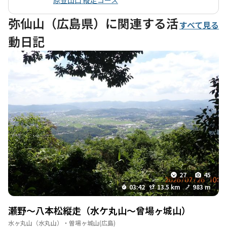
です。 また、登山後には瀬野駅までの舗装路を歩く必要があり、
これが少し疲れるポイントですが、達成感を感じながらの下山は
弥仙山（広島県）に関連する活
すべて見る
格別です。周辺には温泉やグルメスポットも豊富で、登山後の楽
動日記
しみも充実しています。 このコースは、自然の美しさと歴史的な
背景を感じながら、心身ともにリフレッシュできる素晴らしい体
験を提供してくれます。ぜひ、仲間や家族と一緒に訪れてみては
いかがでしょうか。
27
45
03:42
13.5 km
983 m
瀬野～八本松縦走（水ケ丸山～曾場ヶ城山）
水ヶ丸山（水丸山）・曽場ヶ城山
(広島)