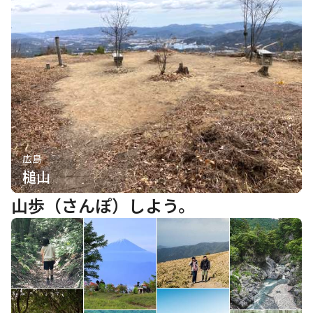
広島
槌山
山歩（さんぽ）しよう。