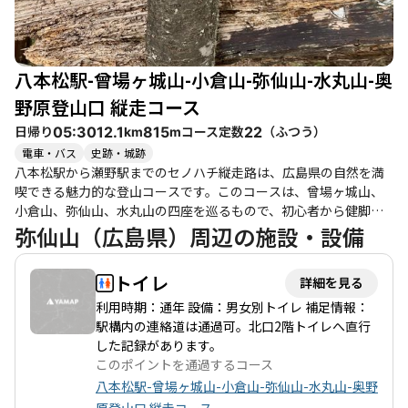
八本松駅-曾場ヶ城山-小倉山-弥仙山-水丸山-奥
野原登山口 縦走コース
日帰り
コース定数
（
ふつう
）
05:30
12.1
815
22
km
m
電車・バス
史跡・城跡
八本松駅から瀬野駅までのセノハチ縦走路は、広島県の自然を満
喫できる魅力的な登山コースです。このコースは、曾場ヶ城山、
小倉山、弥仙山、水丸山の四座を巡るもので、初心者から健脚者
まで楽しめる内容となっています。特に、整備された登山道が続
弥仙山（広島県）周辺の施設・設備
くため、歩きやすさが際立っています。 登山者たちの体験から
は、達成感や開放感が感じられ、特に曾場ヶ城山の城跡からの眺
トイレ
詳細を見る
望は絶景です。ここでは、東広島市街を一望できるスポットがあ
り、休憩にも最適です。また、山頂にはベンチも設置されてお
利用時期：通年 設備：男女別トイレ 補足情報：
り、ゆったりとした時間を過ごすことができます。 ただし、コー
駅構内の連絡道は通過可。北口2階トイレへ直行
ス上には倒木や岩場が点在しており、特に小倉山から弥仙山にか
した記録があります。
けては注意が必要です。道迷いのリスクもあるため、GPSや地図
このポイントを通過するコース
をしっかりと活用することが推奨されます。特に、秋風を感じる
八本松駅-曾場ヶ城山-小倉山-弥仙山-水丸山-奥野
季節には、蜘蛛の巣が多くなるため、顔面アタックに注意が必要
原登山口 縦走コース