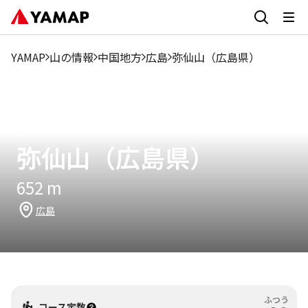
7
1月
2月
3月
4月
5月
6月
8月
9月
1
月
YAMAP
山の情報
中国地方
広島
弥仙山（広島県）
9.1%
18.19%
22.23%
7.08%
10.11%
3.04%
0%
5.06%
4.05%
8
読み方：
みせんさん
弥仙山（広島県）
652
m
広島
ふつう
コース定数