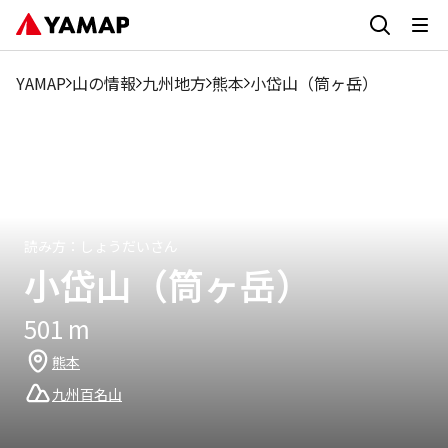
1月
2月
3月
4月
5月
6月
7月
8月
9月
YAMAP
山の情報
九州地方
熊本
小岱山（筒ヶ岳）
14.55%
11.04%
10%
10.82%
7.62%
5.82%
5.37%
2.62%
4.78%
読み方：
しょうだいさん
小岱山（筒ヶ岳）
501
m
熊本
九州百名山