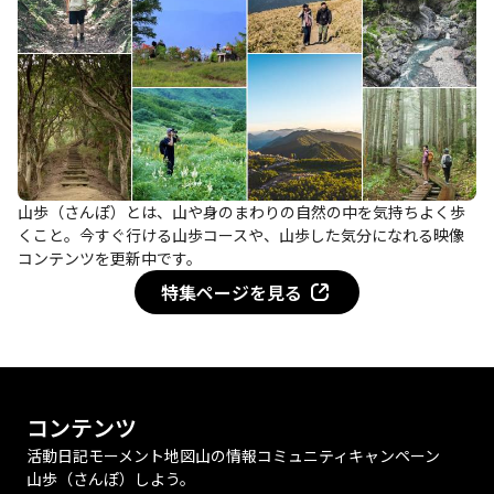
山歩（さんぽ）とは、山や身のまわりの自然の中を気持ちよく歩
くこと。今すぐ行ける山歩コースや、山歩した気分になれる映像
コンテンツを更新中です。
特集ページを見る
コンテンツ
活動日記
モーメント
地図
山の情報
コミュニティ
キャンペーン
山歩（さんぽ）しよう。