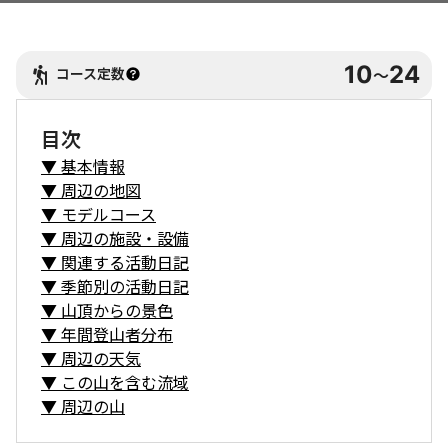
10
24
コース定数
〜
目次
▼
基本情報
▼
周辺の地図
▼
モデルコース
▼
周辺の施設・設備
▼
関連する活動日記
▼
季節別の活動日記
▼
山頂からの景色
▼
年間登山者分布
▼
周辺の天気
▼
この山を含む流域
▼
周辺の山