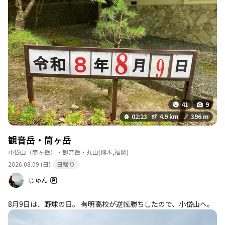
41
9
02:23
4.9 km
396 m
観音岳・筒ヶ岳
小岱山（筒ヶ岳）・観音岳・丸山
(熊本,福岡)
2026.08.09 (日)
日帰り
じゅん
8月9日は、野球の日。 有明高校が逆転勝ちしたので、小岱山へ。