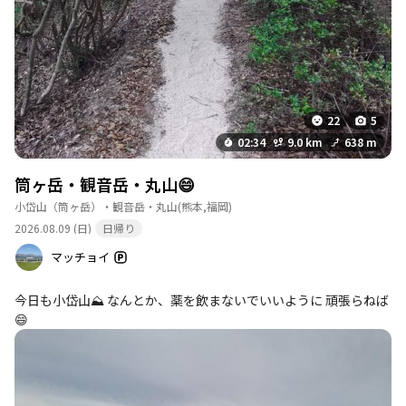
22
5
02:34
9.0 km
638 m
筒ヶ岳・観音岳・丸山😄
小岱山（筒ヶ岳）・観音岳・丸山
(熊本,福岡)
2026.08.09 (日)
日帰り
マッチョイ
今日も小岱山⛰️ なんとか、薬を飲まないでいいように 頑張らねば
😄