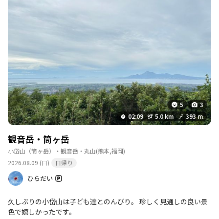
5
3
02:09
5.0 km
393 m
観音岳・筒ヶ岳
小岱山（筒ヶ岳）・観音岳・丸山
(熊本,福岡)
2026.08.09 (日)
日帰り
ひらだい
久しぶりの小岱山は子ども達とのんびり。 珍しく見通しの良い景
色で嬉しかったです。