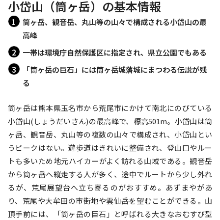
小岱山（筒ヶ岳）の基本情報
筒ヶ岳、観音岳、丸山等の山々で構成される小岱山の最
高峰
一帯は環境庁自然保護区に指定され、県立公園でもある
「筒ヶ岳の巨石」には筒ヶ岳城落城にまつわる伝説が残
る
筒ヶ岳は熊本県玉名市から荒尾市にかけて南北にのびている
小岱山(しょうだいさん)の最高峰で、標高501m。小岱山は筒
ヶ岳、観音岳、丸山等の複数の山々で構成され、小岱山とい
うピークはない。遊歩道はきれいに整備され、登山口やルー
トも多いため地元ハイカーがよく訪れる山域である。観音岳
から筒ヶ岳へ縦走する人が多く、途中でルートから少し外れ
るが、荒尾展望台へ立ち寄るのがおすすめ。あずまやがあ
り、荒尾や大牟田の市街地や雲仙岳を望むことができる。山
頂手前には、「筒ヶ岳の巨石」と呼ばれる大きなおむすび型