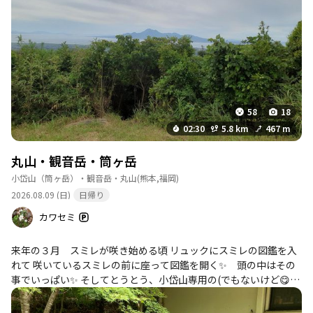
58
18
02:30
5.8 km
467 m
丸山・観音岳・筒ヶ岳
小岱山（筒ヶ岳）・観音岳・丸山
(熊本,福岡)
2026.08.09 (日)
日帰り
カワセミ
来年の３月 スミレが咲き始める頃 リュックにスミレの図鑑を入
れて 咲いているスミレの前に座って図鑑を開く✨ 頭の中はその
事でいっぱい✨ そしてとうとう、小岱山専用の(でもないけど😋
💦)靴とバックパックを購入 今日は新しい靴を履いて楽しく小岱山
を歩きました🍀😆🍀 小岱山🗻164回目✨