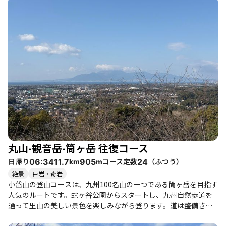
中には美しい景観が広がります。山頂からは、雲仙や普賢岳を望
むことができ、晴れた日にはその美しさに感動することでしょ
う。特に春には桜やミツバツツジが咲き誇り、登山の楽しみが増
します。 登山者たちの体験談によると、登山道は整備が行き届い
ており、迷うことなく進むことができるため、初心者や子供連れ
でも安心して楽しめるコースです。特に、観音岳の山頂は芝生広
場のようになっており、休憩に最適です。登山中は、カラスの鳴
き声や鳥たちのさえずりが心地よく、自然の中での癒しを感じる
ことができます。 また、登山後には近くの温泉で疲れを癒すこと
ができ、特に玉名温泉は設備が充実しており、登山のご褒美とし
て最適です。周辺には美味しい地元グルメも豊富で、登山の後に
はぜひ立ち寄りたいスポットです。 ただし、登山中は足元に注意
が必要で、特に階段が多く、急な登りもあるため、体力に自信の
丸山-観音岳-筒ヶ岳 往復コース
ある方におすすめです。登山道の人気が高く、特に週末は多くの
人で賑わうため、早めの出発を心がけると良いでしょう。全体と
日帰り
コース定数
（
ふつう
）
06:34
11.7
905
24
km
m
して、小岱山は自然の美しさと登山の楽しさを兼ね備えた素晴ら
絶景
巨岩・奇岩
しいコースです。
小岱山の登山コースは、九州100名山の一つである筒ヶ岳を目指す
人気のルートです。蛇ヶ谷公園からスタートし、九州自然歩道を
通って里山の美しい景色を楽しみながら登ります。道は整備され
ており、登り下りも緩やかで歩きやすく、初心者や子供連れの方