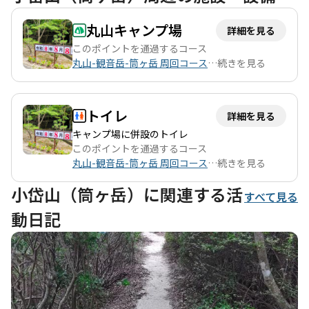
は、丸山、観音岳、筒ヶ岳を巡ることができ、各地点からは素晴
らしい眺望が広がります。特に観音岳からは、雲仙岳や有明海の
丸山キャンプ場
詳細を見る
景色が楽しめ、晴れた日にはその美しさが際立ちます。登山者た
ちの中には、春の花々や初夏の緑を楽しむ方も多く、道端には紫
このポイントを通過するコース
蘭や卯の花が咲いているのを見かけることができます。 登山の雰
丸山-観音岳-筒ヶ岳 周回コース
…
続きを見る
囲気は、静けさと開放感に包まれ、特に早朝の登山では、日の出
を待つワクワク感が味わえます。ただし、虫が多い季節には注意
が必要で、特に夏場は虫除け対策をしておくことをおすすめしま
トイレ
詳細を見る
す。コースは整備されており、歩きやすい道が続くため、家族連
キャンプ場に併設のトイレ
れや初心者でも安心して楽しむことができます。 また、登山後に
このポイントを通過するコース
は近くの温泉で疲れを癒すことができるのも魅力の一つです。玉
丸山-観音岳-筒ヶ岳 周回コース
…
続きを見る
名の玉の湯は、つるつるしたお湯が特徴で、登山の後にぴったり
です。さらに、地元のグルメとして馬刺しを楽しむこともでき、
小岱山（筒ヶ岳）に関連する活
登山の疲れを美味しい食事で癒すことができます。 小岱山は、自
すべて見る
然の美しさとともに、登山の楽しさを存分に味わえる場所です。
動日記
特に、初めての登山や家族でのハイキングに最適なコースで、思
い出に残る素晴らしい体験ができることでしょう。