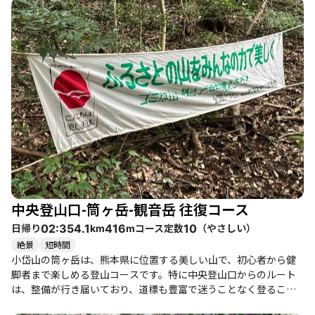
は優しい印象を受けますが、100段を越える頃には太ももに“アン
コール”の声が上がるほどの試練が待ち受けています。登山者たち
は、階段を登ることで心を鍛え、達成感を味わうことができま
す。 筒ヶ岳への道中では、冷たい風が頬を叩き、落ち葉が滑る音
が響きます。山頂に到達すると、遠くに雲仙普賢岳が見える絶景
が広がりますが、天候によっては霞んでしまうこともあります。
それでも、登った達成感は格別で、山頂でのおにぎりや温かい飲
み物が心を温めてくれます。特に、寒波が来る前の登山は、心の
準備を整える良い機会となります。 このコースは、初心者から健
脚者まで楽しめる内容で、特に家族連れや友人同士での登山にお
すすめです。登山道の途中には、広場があり、他の登山者と談笑
する姿も見られ、和やかな雰囲気が漂っています。季節ごとの魅
力もあり、春には椿の花が満開となり、散った花びらが絨毯のよ
うに美しい光景を作り出します。 下山後は、近くの玉名温泉で疲
中央登山口-筒ヶ岳-観音岳 往復コース
れを癒したり、地元のグルメを楽しむこともできます。特に、ひ
よこ食堂のブリ刺身定食や大砲ラーメンは、登山の後の楽しみと
日帰り
コース定数
（
やさしい
）
02:35
4.1
416
10
km
m
して外せません。小岱山の観音岳と筒ヶ岳は、自然の美しさと心
絶景
短時間
の充実感を同時に味わえる、素晴らしい登山体験を提供してくれ
小岱山の筒ヶ岳は、熊本県に位置する美しい山で、初心者から健
る場所です。
脚者まで楽しめる登山コースです。特に中央登山口からのルート
は、整備が行き届いており、道標も豊富で迷うことなく登ること
ができます。登山道は木漏れ日の中を進む美しいトレイルで、周