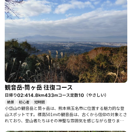
にもおすすめです。 山頂では、観音岳や筒ヶ岳からの眺望が素晴
らしく、特に晴れた日には雲仙や多良岳の美しい景色が広がりま
す。登山者たちは、山頂での賑わいを楽しみながら、達成感を味
わっています。特に、観音岳の山頂広場では多くのグループが集
まり、撮影大会が開かれることもあります。 季節ごとの魅力も豊
かで、春にはツツジや新緑、秋には紅葉が楽しめます。ただし、
夏は猛暑になることが多く、暑さ対策が必要です。特に、虫が多
くなる時期には虫除け対策も忘れずに。 下山後は、近くの玉名温
泉「つかさの湯」でのんびりと疲れを癒すのも良いでしょう。お
風呂の数や洗い場の数も多く、快適に過ごせます。登山の後の温
泉は、心身ともにリフレッシュできる最高の楽しみです。 このコ
ースは、アクセスも良好で、駐車場やトイレも完備されているた
め、気軽に訪れることができます。自然の中での静けさや開放感
を味わいながら、心地よい山歩きを楽しんでみてはいかがでしょ
観音岳-筒ヶ岳 往復コース
うか。
日帰り
コース定数
（
やさしい
）
02:41
4.8
433
10
km
m
絶景
初心者
短時間
小岱山の観音岳と筒ヶ岳は、熊本県玉名市に位置する魅力的な登
山スポットです。標高501mの観音岳は、古くから信仰の対象とさ
れており、登山者たちはその神聖な雰囲気を感じながら登りま
す。登山道は整備されており、特に丸太階段が続く区間は、最初