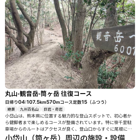
囲の自然を楽しみながらのハイキングが魅力です。 登山者たちの
体験談によれば、山頂からの眺望は素晴らしく、晴れた日には青
空が広がり、遠くの山々を一望できます。特に、観音岳への縦走
路では、雄大な景色を楽しむことができ、達成感を味わえること
間違いなしです。ただし、蚊が多い時期には注意が必要で、虫除
けスプレーの持参をおすすめします。 季節ごとの魅力も豊かで、
春にはトキワマンサクの花が見頃を迎え、秋には紅葉が美しい景
観を提供します。特に紅葉の時期には、色とりどりの葉が山を彩
り、訪れる人々を癒してくれます。また、冬には雪景色が楽し
め、静けさの中での登山は特別な体験となります。 周辺には、温
泉や地元のグルメも楽しめるスポットが点在しており、登山後の
リフレッシュにも最適です。特に、地元の柑橘類の無人販売所で
は、新鮮な果物を手に入れることができ、登山の疲れを癒してく
れます。 筒ヶ岳は、アクセスも良好で、駐車場も整備されている
丸山-観音岳-筒ヶ岳 往復コース
ため、気軽に訪れることができます。静かな山の中で、自然と触
れ合いながら心豊かな時間を過ごすことができる、そんな素晴ら
日帰り
コース定数
（
ふつう
）
04:10
7.5
570
15
km
m
しい登山コースです。
絶景
九州百名山
巨岩・奇岩
小岱山は、熊本県に位置する魅力的な登山スポットで、初心者か
ら健脚者まで楽しめるコースが整備されています。特に笹千里駐
車場からのルートはアクセスが良く、登山口からすぐに尾根に出
ることができ、登山のスタートがスムーズです。 このコースで
小岱山（筒ヶ岳）周辺の施設・設備