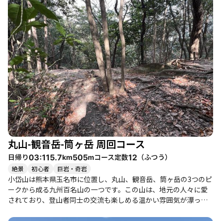
丸山-観音岳-筒ヶ岳 周回コース
日帰り
コース定数
（
ふつう
）
03:11
5.7
505
12
km
m
絶景
初心者
巨岩・奇岩
小岱山は熊本県玉名市に位置し、丸山、観音岳、筒ヶ岳の3つのピ
ークから成る九州百名山の一つです。この山は、地元の人々に愛
されており、登山者同士の交流も楽しめる温かい雰囲気が漂って
います。 登山口からは、急な坂道を登り、整備された登山道を進
むことができます。特に、丸山から観音岳への道は緩やかで、途