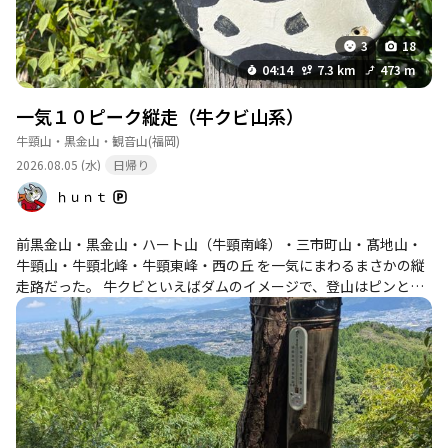
3
18
04:14
7.3 km
473 m
一気１０ピーク縦走（牛クビ山系）
牛頸山・黒金山・観音山
(福岡)
2026.08.05 (水)
日帰り
ｈｕｎｔ
前黒金山・黒金山・ハート山（牛頸南峰）・三市町山・髙地山・
牛頸山・牛頸北峰・牛頸東峰・西の丘 を一気にまわるまさかの縦
走路だった。 牛クビといえばダムのイメージで、登山はピンとこ
なかったけど、歩いてみたらとてもイイ縦走路。これは気に入っ
た！ １１時ごろ登頂開始したのだが、黒金山の温度計が２１℃く
らいを指していた。故障？ ほんと？ たしかに涼しくはあった
が。 全体的に木陰ということもあって、好印象な縦走路だった。
なにも考えず、ひたすら縦走に没頭したいときなんかに、すごく
良さそう。これはホームに決定！