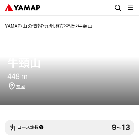
1月
2月
3月
4月
5月
6月
7月
8月
9
13.31%
12.3%
10.84%
10.33%
9.07%
5.45%
5.26%
3.43%
5.8
YAMAP
山の情報
九州地方
福岡
牛頸山
読み方：
うしくびやま
牛頸山
448
m
福岡
9
13
コース定数
〜