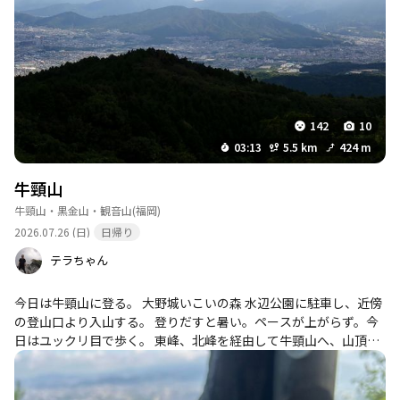
142
10
03:13
5.5 km
424 m
牛頸山
牛頸山・黒金山・観音山
(福岡)
2026.07.26 (日)
日帰り
テラちゃん
今日は牛頸山に登る。 大野城いこいの森 水辺公園に駐車し、近傍
の登山口より入山する。 登りだすと暑い。ペースが上がらず。今
日はユックリ目で歩く。 東峰、北峰を経由して牛頸山へ、山頂に
到着すると26℃、涼しい。 ノンアルで喉を潤し、林道を経由して
下山する。 自宅に戻って、近くの居酒屋で昼飲みする。