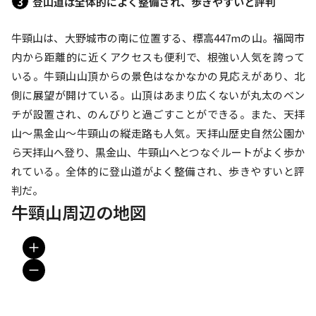
登山道は全体的によく整備され、歩きやすいと評判
牛頸山は、大野城市の南に位置する、標高447mの山。福岡市
内から距離的に近くアクセスも便利で、根強い人気を誇って
いる。牛頸山山頂からの景色はなかなかの見応えがあり、北
側に展望が開けている。山頂はあまり広くないが丸太のベン
チが設置され、のんびりと過ごすことができる。また、天拝
山〜黒金山〜牛頸山の縦走路も人気。天拝山歴史自然公園か
ら天拝山へ登り、黒金山、牛頸山へとつなぐルートがよく歩か
れている。全体的に登山道がよく整備され、歩きやすいと評
判だ。
牛頸山周辺の地図