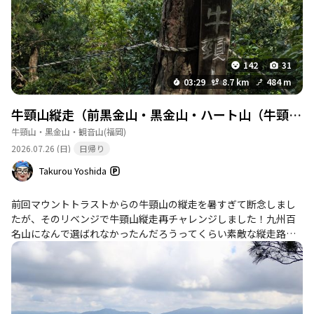
142
31
03:29
8.7 km
484 m
牛頸山縦走（前黒金山・黒金山・ハート山（牛頸南峰）・三市町山・牛頸山）
牛頸山・黒金山・観音山
(福岡)
2026.07.26 (日)
日帰り
Takurou Yoshida
前回マウントトラストからの牛頸山の縦走を暑すぎて断念しまし
たが、そのリベンジで牛頸山縦走再チャレンジしました！九州百
名山になんで選ばれなかったんだろうってくらい素敵な縦走路
で、無事に縦走できました😆 近場だしまた来たいです！