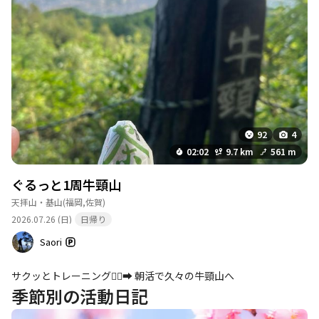
92
4
02:02
9.7 km
561 m
ぐるっと1周牛頸山
天拝山・基山
(福岡,佐賀)
2026.07.26 (日)
日帰り
Saori
サクッとトレーニング🏃‍♀️‍➡️ 朝活で久々の牛頸山へ
季節別の活動日記