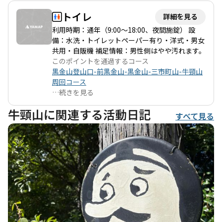
トイレ
詳細を見る
利用時期：通年（9:00～18:00、夜間施錠） 設
備：水洗・トイレットペーパー有り・洋式・男女
共用・自販機 補足情報：男性側はやや汚れます。
このポイントを通過するコース
黒金山登山口-前黒金山-黒金山-三市町山-牛頸山
周回コース
…
続きを見る
牛頸山に関連する活動日記
すべて見る