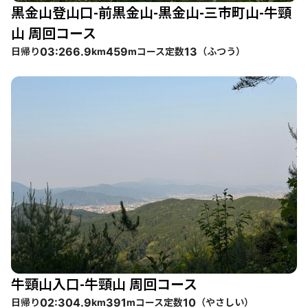
黒金山登山口-前黒金山-黒金山-三市町山-牛頸
山 周回コース
日帰り
コース定数
（
ふつう
）
03:26
6.9
459
13
km
m
牛頸山入口-牛頸山 周回コース
日帰り
コース定数
（
やさしい
）
02:30
4.9
391
10
km
m