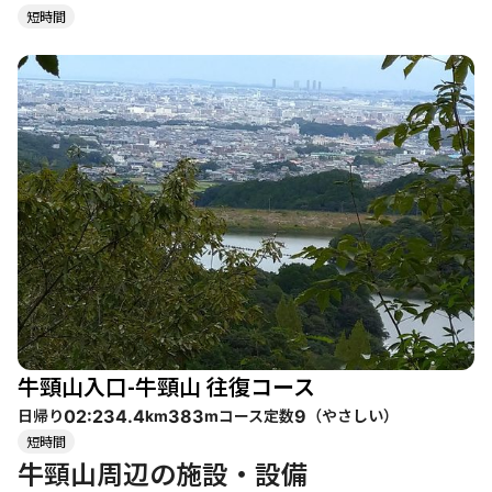
短時間
牛頸山入口-牛頸山 往復コース
日帰り
コース定数
（
やさしい
）
02:23
4.4
383
9
km
m
短時間
牛頸山周辺の施設・設備