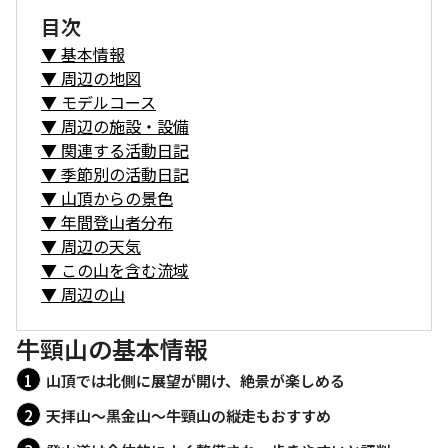
目次
▼
基本情報
▼
周辺の地図
▼
モデルコース
▼
周辺の施設・設備
▼
関連する活動日記
▼
季節別の活動日記
▼
山頂からの景色
▼
年間登山者分布
▼
周辺の天気
▼
この山を含む流域
▼
周辺の山
牛頸山の基本情報
山頂では北側に展望が開け、絶景が楽しめる
天拝山〜黒金山〜牛頸山の縦走もおすすめ