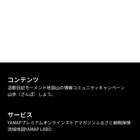
コンテンツ
活動日記
モーメント
地図
山の情報
コミュニティ
キャンペーン
山歩（さんぽ）しよう。
サービス
YAMAPプレミアム
オンラインストア
マガジン
ふるさと納税
保険
流域地図
YAMAP LABO