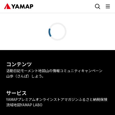
コンテンツ
活動日記
モーメント
地図
山の情報
コミュニティ
キャンペーン
山歩（さんぽ）しよう。
サービス
YAMAPプレミアム
オンラインストア
マガジン
ふるさと納税
保険
流域地図
YAMAP LABO