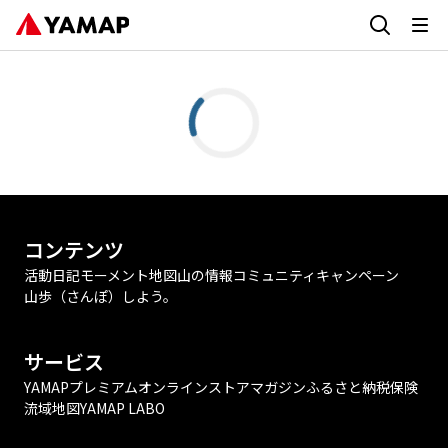
コンテンツ
活動日記
モーメント
地図
山の情報
コミュニティ
キャンペーン
山歩（さんぽ）しよう。
サービス
YAMAPプレミアム
オンラインストア
マガジン
ふるさと納税
保険
流域地図
YAMAP LABO