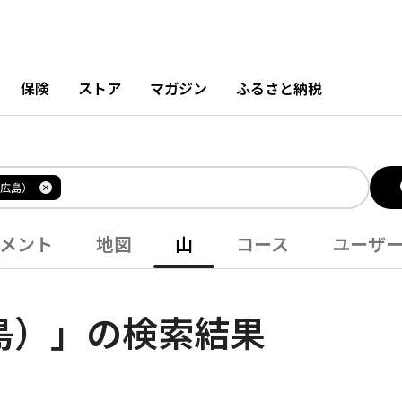
保険
ストア
マガジン
ふるさと納税
広島）
メント
地図
山
コース
ユーザ
島）」の検索結果