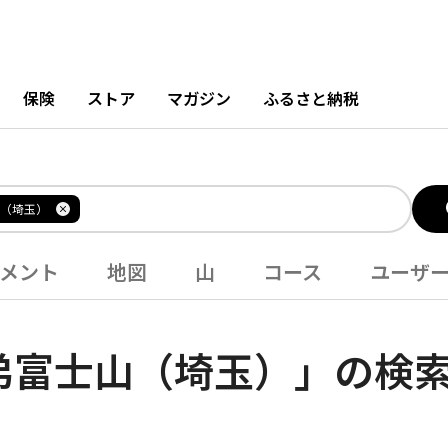
保険
ストア
マガジン
ふるさと納税
（埼玉）
メント
地図
山
コース
ユーザ
弟富士山（埼玉）」の検