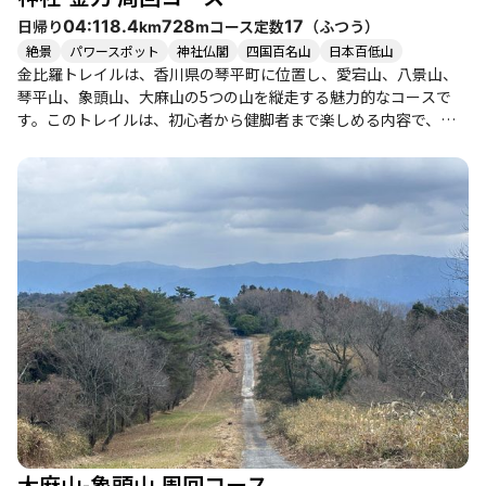
日帰り
コース定数
（
ふつう
）
04:11
8.4
728
17
km
m
絶景
パワースポット
神社仏閣
四国百名山
日本百低山
金比羅トレイルは、香川県の琴平町に位置し、愛宕山、八景山、
琴平山、象頭山、大麻山の5つの山を縦走する魅力的なコースで
す。このトレイルは、初心者から健脚者まで楽しめる内容で、特
に家族連れや友人同士での登山におすすめです。 登山のスタート
地点は琴平公園の無料駐車場で、ここから愛宕山を目指します。
愛宕山は急登が続き、登り始めてすぐにふくらはぎが悲鳴を上げ
るかもしれませんが、達成感を得られること間違いなしです。山
頂には小さな祠があり、展望はありませんが、次の八景山へ向か
う途中の尾根道は気持ち良く、開放感を味わえます。 八景山も展
望は少ないですが、急登を下りて琴平山へ向かう道中では、少し
ずつ景色が開けてきます。琴平山は日本百低山に選定されてお
り、ここからの眺望は特に素晴らしく、瀬戸内海や讃岐平野の美
しい景色が広がります。大麻山への道は整備されており、歩きや
すいので、ゆったりとした稜線歩きを楽しむことができます。 大
麻山の山頂には展望台があり、ここからは丸亀市や瀬戸大橋、さ
らには遠くの剣山系まで見渡せる絶景が待っています。特に晴れ
た日には、海の青さと山々の緑が織りなす美しいコントラストを
楽しむことができます。 下山は金刀比羅宮の奥社を経由し、長い
大麻山-象頭山 周回コース
石段を下ることになりますが、途中の景色や神社の雰囲気も楽し