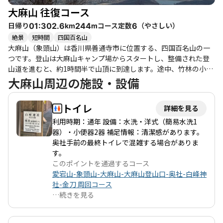
コースです。友人や家族と一緒に訪れることで、より思い出深い
大麻山 往復コース
体験ができることでしょう。
日帰り
コース定数
（
やさしい
）
01:30
2.6
244
6
km
m
絶景
短時間
四国百名山
大麻山（象頭山）は香川県善通寺市に位置する、四国百名山の一
つです。登山は大麻山キャンプ場からスタートし、整備された登
山道を進むと、約1時間半で山頂に到達します。途中、竹林の小径
や古墳を眺めながらの癒しのひとときを楽しめます。 山頂からの
大麻山周辺の施設・設備
眺望は素晴らしく、讃岐富士（飯野山）や瀬戸大橋、さらには遠
くの岡山まで見渡せる絶景が広がります。特に、朝靄の中に浮か
トイレ
詳細を見る
ぶ山々の風景は心をウキウキさせ、達成感を感じることができる
でしょう。登山者たちからは「展望台からの景色は圧巻」との声
利用時期：通年 設備：水洗・洋式（簡易水洗1
も上がっており、特に晴れた日にはその美しさが際立ちます。 こ
器）・小便器2器 補足情報：清潔感があります。
のコースは初心者から健脚者まで楽しめるため、家族連れや友人
奥社手前の最終トイレで混雑する場合がありま
同士での登山にも適しています。ただし、夏場は藪蚊が多く出る
す。
ため、虫除けスプレーを持参することをおすすめします。また、
このポイントを通過するコース
登山道には一部注意が必要な箇所もあるため、事前に地図を確認
愛宕山-象頭山-大麻山-大麻山登山口-奥社-白峰神
しておくと安心です。 周辺には温泉やグルメスポットも豊富で、
社-金刀 周回コース
登山後には讃岐うどんを楽しむこともできます。大麻山は、自然
…
続きを見る
の美しさと歴史的な古墳を同時に楽しめる魅力的な登山コースで
す。次回は象頭山や琴平山への縦走も計画してみてはいかがでし