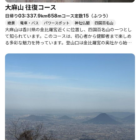
琴平山では静かな自然の中での山行を楽しむことができます。特
大麻山 往復コース
に、登山者同士の交流や、山の静けさを感じながらの時間は、心
に残る体験となるでしょう。
日帰り
コース定数
（
ふつう
）
03:33
7.9
658
15
km
m
絶景
電車・バス
パワースポット
神社仏閣
四国百名山
大麻山は香川県の金比羅宮近くに位置し、四国百名山の一つとし
て知られています。このコースは、初心者から健脚者まで楽しめ
る多彩な魅力を持っています。登山口は金比羅宮の奥社から始ま
り、階段をひたすら登るルートが続きます。途中、讃岐平野や讃
岐富士の美しい景観が広がり、特に展望台からの眺めは絶景で
す。晴れた日には、遠くの山々や海も見渡せ、心が癒される瞬間
が訪れます。 登山者たちの体験談からは、達成感や開放感が伝わ
ってきます。特に、山頂に立ったときの景色は疲れを一瞬で吹き
飛ばすほどの美しさで、訪れる価値があります。また、春には桜
が咲き誇り、秋には紅葉が楽しめるため、季節ごとの魅力も豊富
です。 注意点としては、登山道には滑りやすい箇所や急な斜面が
あるため、特に雨上がりは慎重に進む必要があります。登山靴は
必須で、軽装での挑戦が推奨されます。 下山後は、地元のうどん
屋での食事が楽しみの一つです。特に金比羅参道近くのうどん店
は、観光客にも人気で、温かいおうどんやカレーうどんが絶品で
す。登山の後には、温泉で疲れを癒すのもおすすめです。 大麻山
は、自然の美しさと地元の文化を同時に楽しめる素晴らしい登山