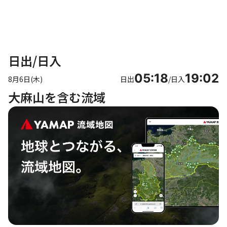
日出/日入
05:18
19:02
8月6日(木)
日出
/
日入
大麻山を含む流域