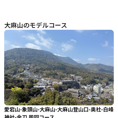
大麻山のモデルコース
愛宕山-象頭山-大麻山-大麻山登山口-奥社-白峰
神社-金刀 周回コース