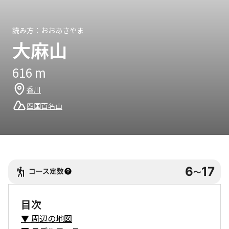
読み方：
おおあさやま
大麻山
616
m
香川
四国百名山
6
17
コース定数
〜
目次
▼
周辺の地図