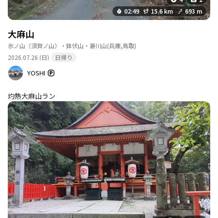
02:49
15.6 km
693 m
大麻山
氷ノ山（須賀ノ山）・鉢伏山・瀞川山
(兵庫,鳥取)
2026.07.26 (日)
日帰り
YOSHI
灼熱大麻山ラン