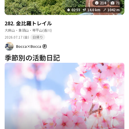
214
71
02:55
14.0 km
1042 m
282. 金比羅トレイル
大麻山・象頭山・琴平山
(香川)
2026.07.17 (金)
日帰り
Bocca×Bocca
季節別の活動日記