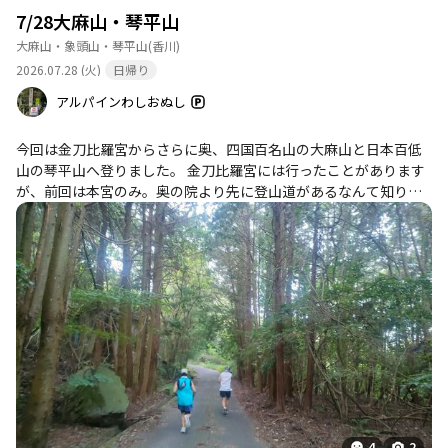
7/28大麻山・琴平山
大麻山・象頭山・琴平山
(香川)
2026.07.28 (火)
日帰り
アルパインわしおぬし
今回は金刀比羅宮からさらに奥、四国百名山の大麻山と日本百低
山の琴平山へ登りました。 金刀比羅宮には行ったことがあります
が、前回は本宮のみ。奥の院より先に登山道があるなんて知りま
せんでした。登山道としてはところどころ荒れている箇所がある
ものの比較的整備されている方かな、と思います。（大麻山で会
った方から聞いたところ、普段はここまで荒れてないそう。） と
にかく大麻山の展望広場が素晴らしく、瀬戸大橋や飯野山、そし
て美しい瀬戸内海を見下ろすことができました。 比較的高松から
アクセスしやすく、そこまで難しくもないので香川に来たら是非
また登りたい山です。
4
2