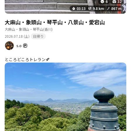
6
32
03:13
9.8 km
867 m
大麻山・象頭山・琴平山・八景山・愛宕山
大麻山・象頭山・琴平山
(香川)
2026.07.18 (土)
日帰り
s.o
ところどころトレラン🍂