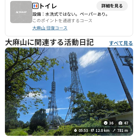
ょうか。
トイレ
詳細を見る
設備：水洗式ではない。ペーパーあり。
このポイントを通過するコース
大麻山 往復コース
大麻山に関連する活動日記
すべて見る
36
47
05:53
12.0 km
781 m