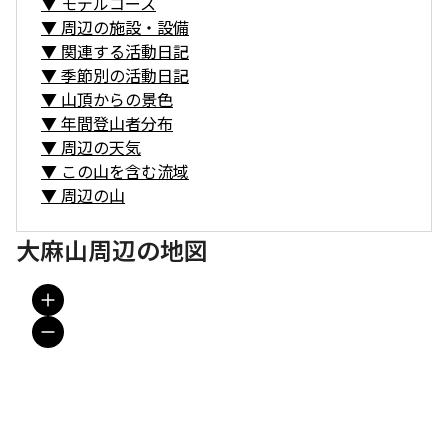
▼
モデルコース
▼
周辺の施設・設備
▼
関連する活動日記
▼
季節別の活動日記
▼
山頂からの景色
▼
年間登山者分布
▼
周辺の天気
▼
この山を含む流域
▼
周辺の山
大麻山周辺の地図