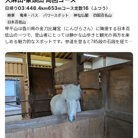
めます。特に、奥社への1368段の階段は、登山の疲れを癒すご褒
日帰り
コース定数
（
ふつう
）
03:44
8.4
653
16
km
m
美のような存在です。 このトレイルは、季節ごとに異なる魅力を
絶景
電車・バス
パワースポット
神社仏閣
四国百名山
持ち、春には桜、秋には紅葉が楽しめます。また、周辺には讃岐
日本百低山
うどんの名店も多く、登山後には美味しい食事を楽しむことがで
琴平山は香川県の金刀比羅宮（こんぴらさん）に隣接する日本百
きます。特に「山下うどん」や「灸まんうどん」は、登山者に人
低山の一つで、登山者にとっては静かな山歩きと観光の両方を楽
気のスポットです。 金比羅トレイルは、自然の美しさと歴史的な
しめる魅力的なスポットです。参道を登ると785段の石段を経て本
神社を同時に楽しめる、まさに四国の魅力が詰まったコースで
宮に到達し、さらに奥社までの1,368段の道のりが待っています。
す。登山を通じて心身ともにリフレッシュし、素晴らしい景色と
観光客で賑わう参道とは対照的に、琴平山の登山道は静けさに包
美味しい食事で締めくくる、充実した一日を過ごしてみてはいか
まれ、自然の中での癒しの時間を提供してくれます。 登山者たち
がでしょうか。
は、奥社を過ぎると急に静かな森の中に入る感覚を楽しみ、特に
落ち葉に覆われたふかふかのトレイルや、急峻な下りに挑む冒険
感を味わいます。春にはソメイヨシノが咲き誇り、秋には美しい
紅葉が楽しめるため、四季折々の景観が魅力です。特に、讃岐平
野を見渡すことができる山頂からの眺望は、訪れる価値がありま
す。 このコースは初心者から健脚者まで楽しめる内容で、特に家
族連れや友人同士での登山におすすめです。ただし、急な下りや
滑りやすい道があるため、注意が必要です。登山後には、近くの
温泉や讃岐うどんを楽しむことができ、地元のグルメを堪能する
こともできます。 アクセスも良好で、車やバスでの訪問が可能で
す。登山道は整備されているものの、混雑する参道とは異なり、