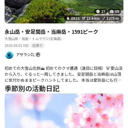
す。 時折り、ハイマツの枝で太ももを突かれ、痛すぎた…😔 クマ
スプレーも紛失して、最悪だなーと歩いていたら、大きなクマの
27
39
落とし物が！ こんなところで💩しなくたっていいじゃないか…🥲
09:11
13.6 km
1273 m
疲れと空腹で最後は転倒。 泣きっ面にアブ🪰🪰🪰 あれ？私の車の
フロントが、なぜ緑色なの？ …よく見たら、バッタの死骸が一面
永山岳・安足間岳・当麻岳・1591ピーク
にこびりついていました。洗車機でもなかなか取れず、翌日自宅
大雪山系・旭岳・トムラウシ
(北海道)
でしっかり虫取り。 仕上げのダメージも抜かりない🫩 長いパンツ
2026.08.02 (日)
日帰り
は無傷なのに、脚はなぜか擦り傷、ハイマツの突きでところどこ
ろ内出血。すれ違った海外からのハイカーさんたちは、ショート
アザラシ㌠
パンツだったけど、皆さん大丈夫だったのかしら😔 達成感を凌駕
する敗北感に、もうしばらく山はいいかなとゲンナリしながら帰
初めての大雪山北側⛰️ 初めてのクマ遭遇（遠目に目視）🐻‍ 愛山渓
路についたのでした。 長文すみません😔
から入り、ぐるっと一周してきました。 安足間岳と当麻岳は山頂
に気付かぬままピークハントしてました。 本当は愛別岳にも行き
たかったのですが、時間も天候（眺望悪し）も厳しかったので断
季節別の活動日記
念しました。 また、クマを見かけたことでHP-40くらいのダメー
ジを負いました笑 晴れ予報だったと思ったのに、序盤からガスっ
てるわ途中で雨は降り出すわ思ってた天気と違う……🥺 クマが出
た時は100mほど先の登山道を狐が横切り、目の前をシマリスが駆
け、近くからはナキウサギの声がするというアニマルパーティー
状態でした🦊🐰🐻‍🐿 登山メモ✍️ ・登山道は水没通り越してもはや
川 ・川はコースタイム以上に時間がかかる ・ザックはなるべく軽