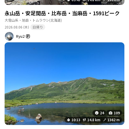
永山岳・安足間岳・比布岳・当麻岳・1591ピーク
大雪山系・旭岳・トムラウシ
(北海道)
2026.08.06 (木)
日帰り
Ryu2
24
109
10:13
14.8 km
1362 m