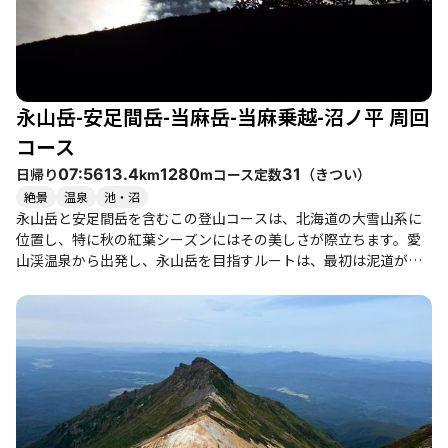
永山岳-安足間岳-当麻岳-当麻乗越-沼ノ平 周回
コース
日帰り
コース定数
（
きつい
）
07:56
13.4
1280
31
km
m
絶景
温泉
池・沼
永山岳と安足間岳を含むこの登山コースは、北海道の大雪山系に
位置し、特に秋の紅葉シーズンにはその美しさが際立ちます。愛
山渓温泉から出発し、永山岳を目指すルートは、最初は泥道が続
きますが、徐々に開けた景色が広がり、登山者に達成感を与えて
くれます。途中、沼ノ平の分岐を過ぎると、ひと気が少なくな
り、静けさの中で自然を満喫できます。 登山者たちは、青空が見
え始めると共に大雪山らしい景色を楽しみ、愛別岳や比布岳の姿
を望むことができます。特に、愛別岳の険しい姿は圧倒的で、登
頂を果たした際の達成感は格別です。コース上では、紅葉やチン
グルマの綿毛が美しく、秋の風情を感じながらの登山が楽しめま
す。 このコースは、初心者から健脚者まで楽しめる内容ですが、