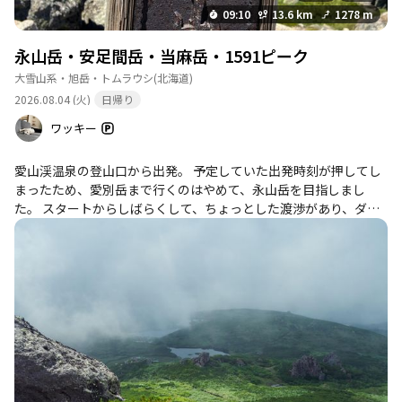
09:10
13.6 km
1278 m
永山岳・安足間岳・当麻岳・1591ピーク
大雪山系・旭岳・トムラウシ
(北海道)
2026.08.04 (火)
日帰り
ワッキー
愛山渓温泉の登山口から出発。 予定していた出発時刻が押してし
まったため、愛別岳まで行くのはやめて、永山岳を目指しまし
た。 スタートからしばらくして、ちょっとした渡渉があり、ダミ
ーの石に乗って両脚ドボン😔 そのあとは、足の甲まで泥に埋ま
る、ねちょねちょロードが続きます。ゲイターを付けてきて大正
解です。 そして、アブにずっと付き纏われて集中力が早々に切れ
てしまった😔 アブは永山岳山頂付近までまとわりつき、手ぬぐい
で追い払いながら。なんとか永山岳に辿り着き、お次は安足間岳
へ。 時間が押しているので、急いで昼食を済ませて、慌ただしく
当間岳へ。 途中、ハイマツ地獄で大苦戦。どんどん背丈が高くな
るハイマツが、まるで自動洗車機のようでした。肌を露出してい
たら、間違いなく傷だらけになります。足元も見えないけど、と
にかくここを通り抜けなければと、ひたすらがむしゃらに前進で