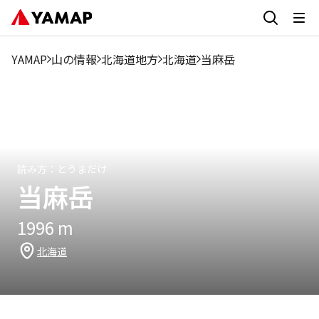
2
1月
3月
4月
5月
6月
7月
8月
9月
1
月
YAMAP
山の情報
北海道地方
北海道
当麻岳
0.87%
0%
0.22%
0.87%
4.76%
1.52%
15.99%
19.01%
49.9%
6
読み方：
とうまだけ
当麻岳
1996
m
北海道