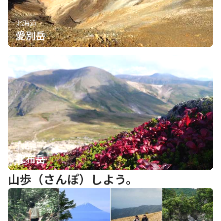
北海道
愛別岳
北海道
比布岳
山歩（さんぽ）しよう。