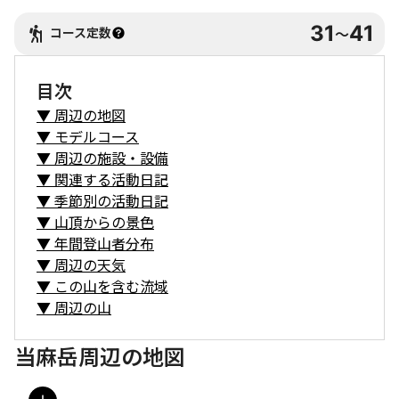
31
41
コース定数
〜
目次
▼
周辺の地図
▼
モデルコース
▼
周辺の施設・設備
▼
関連する活動日記
▼
季節別の活動日記
▼
山頂からの景色
▼
年間登山者分布
▼
周辺の天気
▼
この山を含む流域
▼
周辺の山
当麻岳周辺の地図