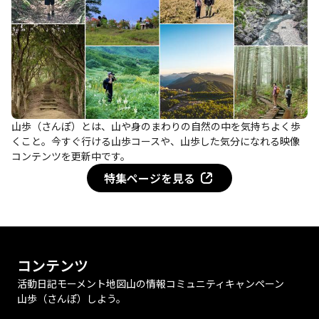
山歩（さんぽ）とは、山や身のまわりの自然の中を気持ちよく歩
くこと。今すぐ行ける山歩コースや、山歩した気分になれる映像
コンテンツを更新中です。
特集ページを見る
コンテンツ
活動日記
モーメント
地図
山の情報
コミュニティ
キャンペーン
山歩（さんぽ）しよう。