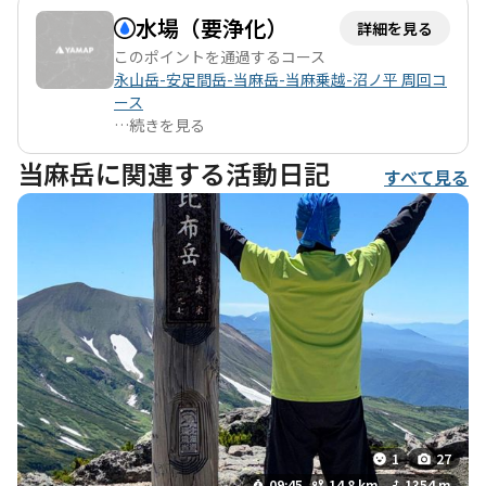
水場（要浄化）
詳細を見る
このポイントを通過するコース
永山岳-安足間岳-当麻岳-当麻乗越-沼ノ平 周回コ
ース
…
続きを見る
当麻岳に関連する活動日記
すべて見る
1
27
09:45
14.8 km
1354 m