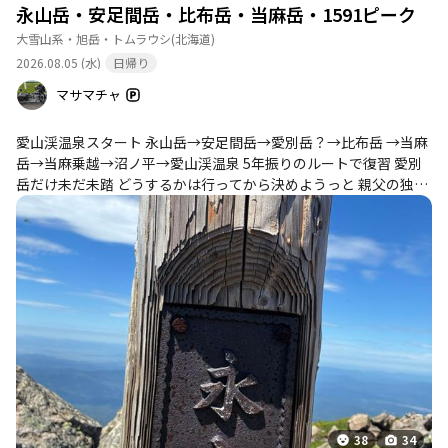
永山岳・安足間岳・比布岳・当麻岳・1591ピーク
大雪山系・旭岳・トムラウシ
(北海道)
2026.08.05 (水)
日帰り
マサマチャ
愛山渓温泉スタート 永山岳→安足間岳→愛別岳？→比布岳 →当麻
岳→当麻乗越→沼ノ平→愛山渓温泉 5年振りのルートで復習 愛別
岳だけ未だ未踏 どうするかは行ってから決めようっと 親父の独り
言 う〜ん5年前より体力落ちているなぁ〜 楽しくて一人写真撮影
会 比布岳以降全然先に進まず 下山時間に自分でもびっくり あ〜楽
しく感激 やはり大雪山は素晴らしい ありがとうございました。
38
34