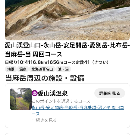
特に愛別岳の登頂は緊張感を伴うため、経験者と一緒に行くこと
をおすすめします。また、風が強い日には特に注意が必要です。
登山後は、愛山渓温泉でのリフレッシュが待っており、温泉の営
業が終了する前に訪れることができた登山者たちは、その思い出
を大切にしています。 アクセスも良好で、駐車場が満車になるこ
ともあるため、早めの出発が推奨されます。周辺には美味しい海
鮮料理を楽しめるお店もあり、登山後の食事も楽しみの一つで
愛山渓登山口-永山岳-安足間岳-愛別岳-比布岳-
す。全体として、自然の美しさと達成感を味わえる素晴らしい登
山コースです。
当麻岳-当 周回コース
日帰り
コース定数
（
きつい
）
10:41
16.8
1656
41
km
m
絶景
温泉
北海道百名山
池・沼
当麻岳周辺の施設・設備
愛山渓温泉
詳細を見る
このポイントを通過するコース
永山岳-安足間岳-当麻岳-当麻乗越-沼ノ平 周回コ
ース
…
続きを見る