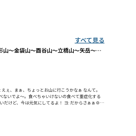
すべて見る
【日原/酉谷山/魔境凸（その2）】東日原バス停〜一石山〜人形山〜金袋山〜酉谷山〜立橋山〜矢岳〜篠戸山〜大反山〜若御子山〜武州中川駅
: えぇ、まぁ、ちょっとお山に行こうかなぁ なんて。
食べないでよ〜。食べちゃいけないの食べて重症化する
だけど、今は元気にしてるよ！ ヨ: だからさぁぁ💢
京バス 東日原 （帰りのアクセス） 秩父鉄道 武州中川駅