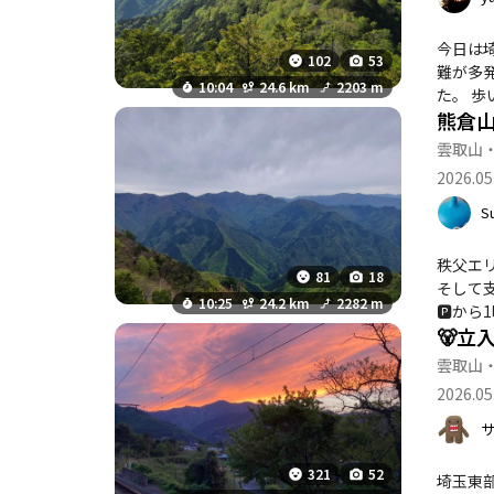
今日は埼玉百
102
53
難が多発する山
10:04
24.6 km
2203 m
た。 歩いてみるとピンクテープが豊富にあり踏み跡もうっすらあるので気を付けて進めば道迷いは少ないと感じました😊 ほぼ樹林帯
熊倉
ですが
雲取山
2026.05
S
秩父エ
81
18
そして支
10:25
24.2 km
2282 m
🅿️から
🐻立
正しければ多
ート不明瞭
雲取山
よりも
2026.05
321
52
埼玉東