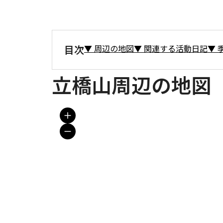
目次
▼
周辺の地図
▼
関連する活動日記
▼
立橋山周辺の地図