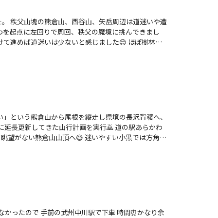
いや遭
ない」という熊倉山から尾根を縦走し県境の長沢背稜へ、
してきた山行計画を実行🙇 道の駅あらかわ
山頂へ😅 迷いやすい小黒では方角が
の岩場でル
 10時間を超える山行の疲労感
なかったので 手前の武州中川駅で下車 時間⏰かなり余