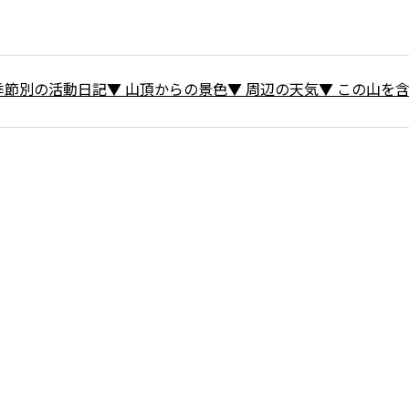
季節別の活動日記
▼
山頂からの景色
▼
周辺の天気
▼
この山を