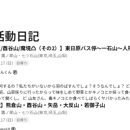
活動日記
・鷹ノ巣山・七ツ石山
(東京,埼玉,山梨)
.17 (日)
日帰り
どんくん
末何するの？私たちがいないから羽のばすんでしょ？そうなんでしょ？ ど
この前、山菜採りに行ったからって味をしめて野草とかキノコとか採って
て聞くし。 ど: 山友さん、毒キノコとか食べてしばらくヤバかったみたい
境】熊倉山・酉谷山・矢岳・大反山・若御子山
（行きのアクセス） JR青梅線 奥多摩駅〜西東
・鷹ノ巣山・七ツ石山
(東京,埼玉,山梨)
.17 (日)
日帰り
ama10