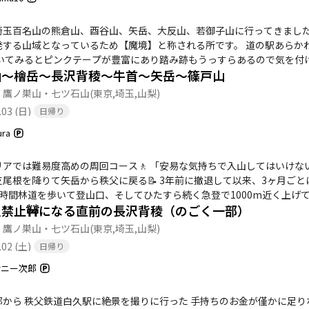
名山の熊倉山、酉谷山、矢岳、大反山、若御子山に行ってきました。 秩父山塊の熊倉山、酉谷山、矢岳周辺は道迷
域となっているため【魔境】と称される所です。 道の駅あらかわを起点に左回りで周回、秩父の魔境に挑んできまし
山～檜岳～長沢背稜～牛首～矢岳～篠戸山
自然が豊富で歩いていて楽しかったです😄
・鷹ノ巣山・七ツ石山
(東京,埼玉,山梨)
.03 (日)
日帰り
ura
リアでは難易度高めの周回コース🚶 「安易な気持ちで入山してはいけ
尾根を降りて矢岳から秩父に戻る📝 3年前に撤退して以来、3ヶ月ごとに延長更新
1時間林道を歩いて登山口、そしてひたすら続く急登で1000m近く上げて眺望がない熊倉山
入禁止🚧になる直前の長沢背稜（のごく一部）
少のルート外れは問題なし👍二週続けての酉谷山は先週よりもキツイ💦 長沢背稜を外れて赤岩ノ頭までは破線
の箇所が多い👺また下山ルートとしては違和感を感じるアップダウンで精神的にもキツい👹
・鷹ノ巣山・七ツ石山
(東京,埼玉,山梨)
長年の宿題を済ませた安堵感のほうが強かった😂
.02 (土)
日帰り
サニー次郎
部から 秩父鉄道白久駅に絶景を撮りに行った 手持ちのお金が僅かに足り