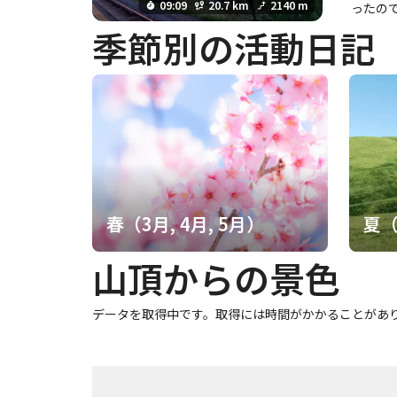
09:09
20.7 km
2140 m
ったので
季節別の活動日記
春（3月, 4月, 5月）
夏（
山頂からの景色
データを取得中です。取得には時間がかかることがあ