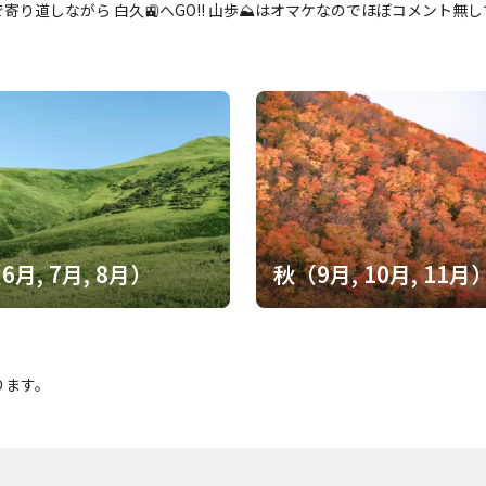
寄り道しながら 白久🚉へGO‼️ 山歩⛰️はオマケなのでほぼコメント無
6月, 7月, 8月）
秋（9月, 10月, 11月
ります。