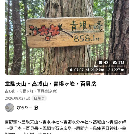
が、少しずつ調子を戻していきたいと思います😊 帰りは中千本の
お食事処で、鮎会席をいただいて下山となりました🐟 化粧塩の塩
トイレ
詳細を見る
分が骨身まで染みました…🍚
利用時期：通年 設備：水洗・トイレットペーパ
ー有・バリアフリー 補足情報：金峯神社周辺は
比較的綺麗で紙完備です。奥千本など一部は冬期
に閉鎖や水出ずの箇所があります。
このポイントを通過するコース
吉野水分神社-高城山-金峯神社-青根ヶ峰 往復コ
ース
42
175
…
続きを見る
07:07
21.2 km
1227 m
韋駄天山・高城山・青根ヶ峰・百貝岳
トイレ（高城山）
詳細を見る
吉野山・青根ヶ峰・百貝岳
(奈良)
2026.08.02 (日)
日帰り
利用時期：冬期閉鎖 設備：水洗・洋式 補足情
報：概ね綺麗で水勢良好です。故障や臭気の指摘
ぴらりー
あり、3月中旬まで閉鎖です。
このポイントを通過するコース
吉野駅～韋駄天山～吉水神社～吉野水分神社～髙城山～青根ヶ峰
吉野水分神社-高城山-金峯神社-青根ヶ峰 往復コ
～奥千本～百貝岳～鳳閣寺石造宝塔～鳳閣寺～鳥住春日神社～金
ース