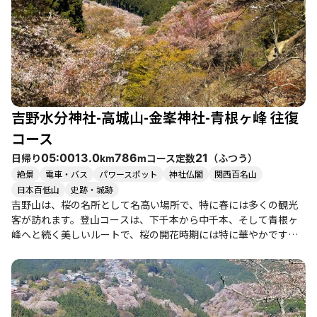
吉野水分神社-高城山-金峯神社-青根ヶ峰 往復
コース
日帰り
コース定数
（
ふつう
）
05:00
13.0
786
21
km
m
絶景
電車・バス
パワースポット
神社仏閣
関西百名山
日本百低山
史跡・城跡
吉野山は、桜の名所として名高い場所で、特に春には多くの観光
客が訪れます。登山コースは、下千本から中千本、そして青根ヶ
峰へと続く美しいルートで、桜の開花時期には特に華やかです。
登山者たちは、満開の桜や早咲きの桜を楽しみながら、心を癒さ
れるひとときを過ごしています。 このコースは、初心者から健脚
者まで楽しめる内容で、特に家族連れや友人同士でのハイキング
に最適です。日記の中には、桜の美しさに感動し、食べ歩きを楽
しむ様子が描かれています。特に、吉野名物の「くずきり」や