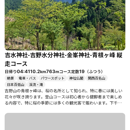
吉水神社-吉野水分神社-金峯神社-青根ヶ峰 縦
走コース
日帰り
コース定数
（
ふつう
）
04:41
10.2
763
19
km
m
絶景
電車・バス
パワースポット
神社仏閣
関西百名山
日本百低山
渓流・滝
吉野山の青根ヶ峰は、桜の名所として知られ、特に春には美しい
花々が咲き誇ります。登山コースは初心者から健脚者まで楽しめ
る内容で、特に桜の季節には多くの観光客で賑わいます。下千本
から奥千本までの桜は、見事な景色を提供し、訪れる人々を魅了
します。特に、青根ヶ峰からの眺望は素晴らしく、山々が桜色に
染まる様子は圧巻です。 登山は約6時間半で、蜻蛉の滝を経由しな
がら進みます。滝の周辺では水の音を聞きながら、心地よい空気