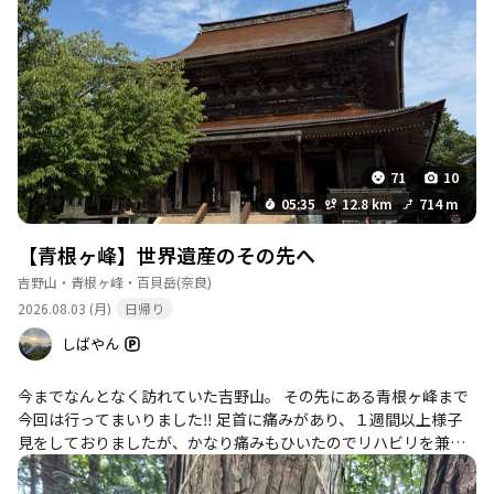
トイレ
詳細を見る
利用時期：通年 設備：水洗・ウォシュレット・
センサーウォッシャー 補足情報：清潔で綺麗で
す。桜シーズンは行列で待ち時間長いです。
このポイントを通過するコース
吉野水分神社-高城山-金峯神社-青根ヶ峰 往復コ
ース
…
続きを見る
71
10
05:35
12.8 km
714 m
【青根ヶ峰】世界遺産のその先へ
トイレ（上千本）
詳細を見る
吉野山・青根ヶ峰・百貝岳
(奈良)
利用時期：通年 設備：水洗・ウォシュレット・
トイレットペーパーあり・個室2つ 補足情報：清
2026.08.03 (月)
日帰り
潔でウォシュレット有です。繁忙期は行列・紙不
しばやん
足の恐れ、冬期は上方トイレが12月中旬〜3月中
旬閉鎖です。
今までなんとなく訪れていた吉野山。 その先にある青根ヶ峰まで
このポイントを通過するコース
今回は行ってまいりました‼︎ 足首に痛みがあり、１週間以上様子
吉野水分神社-高城山-金峯神社-青根ヶ峰 往復コ
見をしておりましたが、かなり痛みもひいたのでリハビリを兼ね
ース
た山行でしたが、若干の違和感はまだあるものの問題なく山頂ま
…
続きを見る
で辿り着けました⛰️✨ あまりハードな山行はまだ先になります