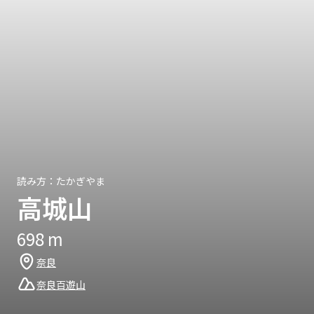
読み方：
たかぎやま
高城山
698
m
奈良
奈良百遊山