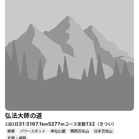
を感じることができ、癒しのひとときを過ごせます。特に、蜻蛉
の滝はその迫力ある水量で、訪れる人々に感動を与えます。登山
道は整備されていますが、急な下り坂や滑りやすい場所もあるた
め、注意が必要です。 コースの途中には、金峯神社や吉野水分神
社などの歴史的なスポットもあり、神社の境内には美しい枝垂れ
桜が見事に咲いています。特に、金峯山寺の周辺は観光客で賑わ
い、地元の名物である柿の葉寿司を楽しむこともできます。 春の
訪れを感じながら、桜を愛でる登山は、心に残る素晴らしい体験
となるでしょう。特に、友人や家族と一緒に訪れると、より一層
楽しめることでしょう。コースの整備状況も良好で、アクセスも
便利なため、気軽に訪れることができます。
弘法大師の道
2泊3日
コース定数
（
きつい
）
31:31
67.1
5277
132
km
m
絶景
パワースポット
神社仏閣
関西百名山
日本百低山
史跡・城跡