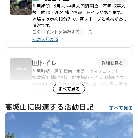
利用期間：9月末〜4月末閉鎖 料金：不明 収容人
数：約10〜20名 補足情報：トイレがあります。
水場は徒歩約10分先で、薪ストーブと毛布があり
清潔です。
このポイントを通過するコース
弘法大師の道
トイレ
詳細を見る
利用時期：通年 設備：水洗・ウォシュレット・
複数箇所 補足情報：駐車場のトイレは綺麗でウ
ォシュレット付きです。随所にあり女性用は混雑
すべて見る
しやすいです。
このポイントを通過するコース
吉野水分神社-高城山-金峯神社-青根ヶ峰 往復コ
高城山に関連する活動日記
すべて見る
ース
…
続きを見る