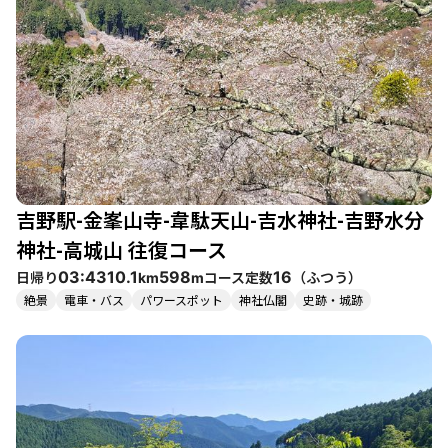
「柿の葉寿司」は、登山の合間にぜひ味わいたい逸品です。 ま
た、登山道は整備されており、アクセスも良好です。特に平日に
は混雑が少なく、静かな山歩きを楽しむことができます。日記の
中には、静けさの中での達成感や、桜の美しさに心が和む様子が
多く見受けられます。 季節ごとの魅力も大きく、春には桜、秋に
は紅葉が楽しめます。特に、青根ヶ峰からの眺望は素晴らしく、
山々のグラデーションが美しいと評判です。登山者たちは、山頂
での達成感を味わいながら、自然の美しさに感謝の気持ちを抱い
ています。 周辺には、温泉や観光スポットも多く、登山後のリフ
レッシュにも最適です。吉野山の魅力は、自然の美しさだけでな
吉野駅-金峯山寺-韋駄天山-吉水神社-吉野水分
く、歴史や文化も感じられる点にあります。訪れるたびに新たな
発見があり、何度でも足を運びたくなる場所です。
神社-高城山 往復コース
日帰り
コース定数
（
ふつう
）
03:43
10.1
598
16
km
m
絶景
電車・バス
パワースポット
神社仏閣
史跡・城跡