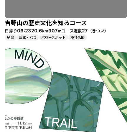
吉野山の歴史文化を知るコース
日帰り
コース定数
（
きつい
）
06:23
20.6
907
27
km
m
絶景
電車・バス
パワースポット
神社仏閣