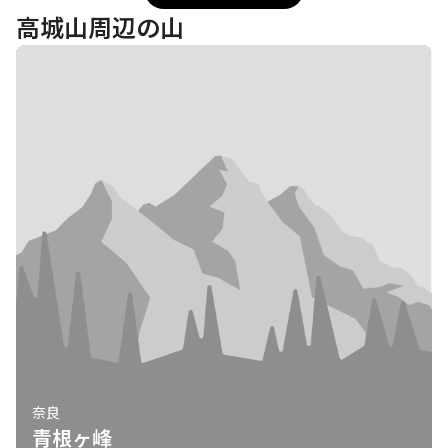
高城山周辺の山
奈良
青根ヶ峰