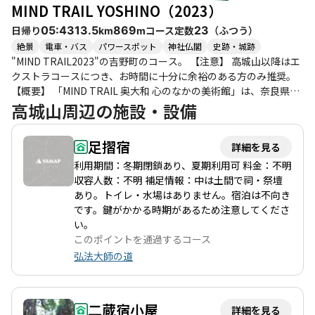
MIND TRAIL YOSHINO（2023）
日帰り
コース定数
（
ふつう
）
05:43
13.5
869
23
km
m
絶景
電車・バス
パワースポット
神社仏閣
史跡・城跡
"MIND TRAIL2023"の吉野町のコース。 【注意】 高城山以降はエ
クストラコースにつき、お時間に十分に余裕のある方のみ推奨。
【概要】 「MIND TRAIL 奥大和 心のなかの美術館」は、奈良県南
部・東部に位置する奥大和を舞台に5時間以上かけて歩き、雄大な
高城山周辺の施設・設備
自然を作品を通して体験する唯一無二の芸術祭です。 世界遺産で
もある吉野町、下市町、下北山村を歩き、その土地や人々と対峙
足摺宿
詳細を見る
しながら、自然と作品を自分の心のなかにある美術館に展示して
ください。 （公式HP:https://mindtrail.okuyamato.jp/）会期：
利用期間：冬期閉鎖あり、夏期利用可 料金：不明
2023年9月16日（土）〜11月12日（日） 入場料：無料
収容人数：不明 補足情報：中は土間で祠・祭壇
あり。トイレ・水場はありません。宿泊は不向き
です。鍵がかかる時期があるため注意してくださ
い。
このポイントを通過するコース
弘法大師の道
二蔵宿小屋
詳細を見る