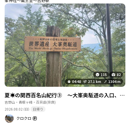
峯神社～蔵王堂～吉野駅
…
続きを見る
あきつの小野公園駐
詳細を見る
車場トイレ
利用時期：通年 設備：水洗・温水洗浄便座（ウ
ォシュレット）・トイレットペーパー設置・足洗
い場 補足情報：清潔で近代的です。トイレットペ
ーパー設置です。先はしばらくトイレ無しです。
このポイントを通過するコース
吉水神社-吉野水分神社-金峯神社-青根ヶ峰 縦走
115
82
コース
04:48
27.1 km
1304 m
夏☀の関西百名山紀行③ 〜大峯奥駈道の入口、吉野観光と青根ヶ峰〜
トイレ
詳細を見る
吉野山・青根ヶ峰・百貝岳
(奈良)
利用時期：通年 設備：公衆トイレ・観光案内所
2026.08.02 (日)
日帰り
内トイレ 補足情報：公衆トイレは清掃されてお
クロクロ
り、案内所と待合所裏に設置されています。
このポイントを通過するコース