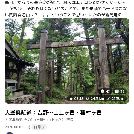
毎日、かなりの暑さ🥵が続き、週末はエアコン効かせてぐーたら
弘法大師の道
しがち😆。 それも良くないとのことで、まだ未踏でハード過ぎな
い関西百名山は？。。。ということで思いついたのが観光地の吉
野山。その最高峰＆大峯奥駈道の入口の山でもある青根ヶ峰に。
中の橋公衆トイレ
詳細を見る
暑い🥵中ではありましたが、観光地なだけに道も整備され登りや
すく、名所・旧跡など周りきれないほど多く、途中の中千本手前
利用時期：通年 設備：水洗・トイレットペーパ
くらいまでは自販機もあったりで補給もさほど困らないところは
ー完備・洋式 補足情報：清潔で整備されている
良かったです😄。。 ただ、本来はここは桜🌸の季節に行きたいと
です。冬期は路面凍結や積雪でアクセス注意で
ころではありますが😅。。
す。
このポイントを通過するコース
弘法大師の道
トイレ
詳細を見る
43
36
利用時期：通年 補足情報：駐車場前に綺麗なト
07:53
24.5 km
2553 m
イレありです。境内手前にも有り、雰囲気に合っ
た設備です。
大峯奥駈道：吉野〜山上ヶ岳・稲村ヶ岳
このポイントを通過するコース
大峯奥駈道 その1（吉野～山上ヶ岳）
(奈良)
弘法大師の道
2026.08.02 (日)
日帰り