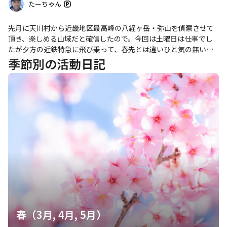
たーちゃん
先月に天川村から近畿地区最高峰の八経ヶ岳・弥山を偵察させて
頂き、楽しめる山域だと確信したので。今回は土曜日は仕事でし
たが夕方の近鉄特急に飛び乗って、春先とは違いひと気の無い吉
野を起点に全長170kmもの大峯奥駈道の『序盤』を歩かせて頂き
季節別の活動日記
ました。 早朝に吉野駅チカのお宿を出て、しばらくは蒸し暑い中
の登りになりましたが、一定程度標高を稼げれば後は稜線を吹き
抜ける風が心地よく感じられる真夏の奥駈道。 本日は予定通りに
我が国最高所の寺院もある山上ヶ岳でお参りをさせて頂き、そこ
から下りに入って随分早着しちゃいましたが稲村ヶ岳の山小屋
へ。小屋からほど近い稲村ヶ岳となかなか険しい大日山も楽しめ
て、近畿の夏山の奥深さを実感した日曜日でした。まだまだ先が
長い奥駈道も少しずつ進めて参ります。
春（3月, 4月, 5月）