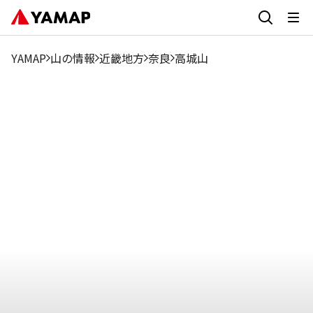
1月
2月
3月
4月
5月
6月
7月
8月
9月
1.04%
0.68%
4.6%
69.79%
5.88%
2.72%
1.25%
1.13%
1.76%
1
YAMAP
山の情報
近畿地方
奈良
高城山