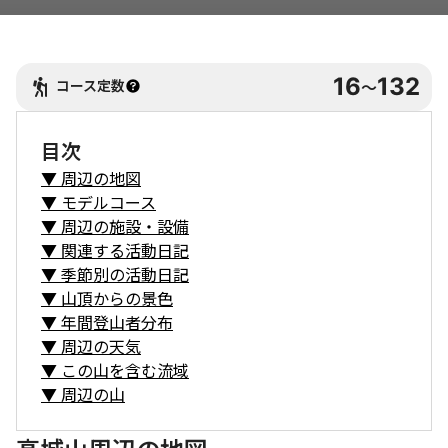
16
132
コース定数
〜
目次
▼
周辺の地図
▼
モデルコース
▼
周辺の施設・設備
▼
関連する活動日記
▼
季節別の活動日記
▼
山頂からの景色
▼
年間登山者分布
▼
周辺の天気
▼
この山を含む流域
▼
周辺の山