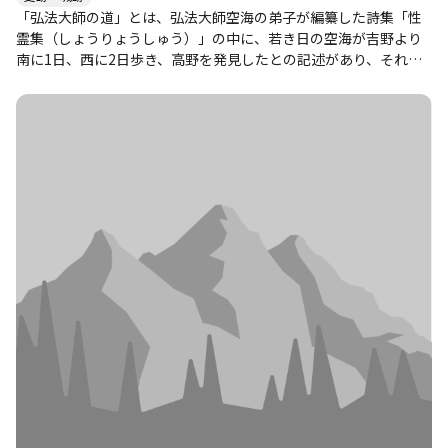
「弘法大師の道」とは、弘法大師空海の弟子が編纂した詩集「性
霊集（しょうりょうしゅう）」の中に、若き日の空海が吉野より
南に1日、西に2日歩き、高野を発見したとの記述があり、それを
基として現代に甦らせた「吉野山」から「高野山」を繋ぐ道であ
る。行程のほとんどが尾根道で、古道らしい風情や美しい景色を
味わえる。