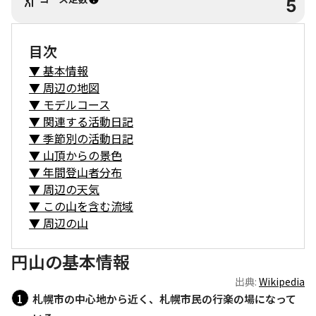
5
目次
▼
基本情報
▼
周辺の地図
▼
モデルコース
▼
関連する活動日記
▼
季節別の活動日記
▼
山頂からの景色
▼
年間登山者分布
▼
周辺の天気
▼
この山を含む流域
▼
周辺の山
円山の基本情報
出典:
Wikipedia
札幌市の中心地から近く、札幌市民の行楽の場になって