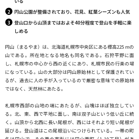
いる
円山公園が整備されており、花見、紅葉シーズンも人気
登山口から山頂まではおよそ40分程度で登山を手軽に楽
しめる
円山（まるやま）は、北海道札幌市中央区にある標高225 mの
山である。所在地となる地名も同名である。石狩平野に面
し、札幌市の中心から西の近くにあり、札幌市民の行楽の場
になっている。山の大部分は円山原始林として保護されてい
るが、過去に人の手が入っているので厳密な意味での原始林
ではなく、天然林にあたる。

札幌市西部の山地の端にあたるが、山塊はほぼ独立してい
る。北、東、西で平地に面し、南は双子山という低い丘に続
く。山頂から北西に長い尾根が、西にはそれより短い尾根が
延びる。登山道はこの尾根沿いにつけられている。一帯の町
名は円山で、その西の市街には円山西町（1-10丁目）があ