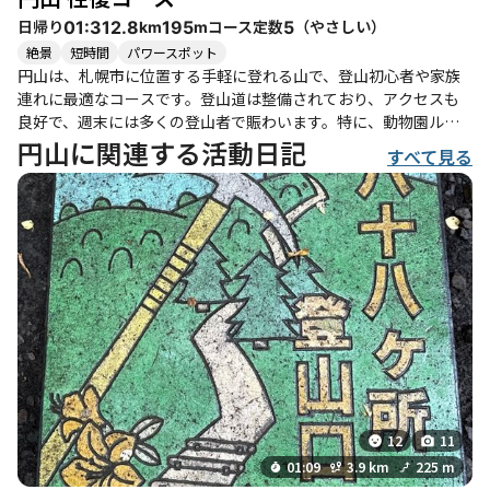
は、自然を感じながらリフレッシュできる場所であり、家族連れ
日帰り
コース定数
（
やさしい
）
01:31
2.8
195
5
km
m
や友人同士での登山にもおすすめです。季節ごとに異なる表情を
絶景
短時間
パワースポット
見せるこの山で、特別な体験をしてみてはいかがでしょうか。
円山は、札幌市に位置する手軽に登れる山で、登山初心者や家族
連れに最適なコースです。登山道は整備されており、アクセスも
良好で、週末には多くの登山者で賑わいます。特に、動物園ルー
トは平坦で歩きやすく、子供連れでも安心して楽しめます。 登山
円山に関連する活動日記
すべて見る
者たちの体験からは、円山の魅力が伝わってきます。例えば、あ
る登山者は「都会の街並みを見下ろすって新鮮」と感じ、また別
の方は「雪山デビューにはちょうど良い」とその易しさを評価し
ています。特に春や秋には、色とりどりの花や紅葉が楽しめ、四
季折々の美しい景観が広がります。冬には雪景色が楽しめ、雪だ
るまを作ることもできるほどの雪質です。 また、円山ではエゾリ
スや野鳥との出会いも楽しめます。登山中にシマリスやヤマガ
ラ、ゴジュウカラなどが姿を見せ、特にシマリスは多くのカメラ
マンを惹きつけています。登山者の中には、リスたちとの触れ合
いを楽しむ方も多く、動物たちの愛らしい姿に癒されること間違
いなしです。 ただし、注意点もあります。特に雨上がりや雪解け
の時期には、道が滑りやすくなるため、アイゼンやチェーンスパ
12
11
イクの使用が推奨されます。また、混雑する日曜日には、すれ違
う人が多く、マスクを外すタイミングが少なくなることもあるた
01:09
3.9 km
225 m
め、体調管理には気をつけましょう。 登山後は、円山公園でのコ