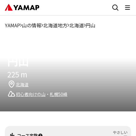
1月
2月
3月
4月
5月
6月
7月
8月
9月
8.67%
6.15%
6.15%
8.22%
11.8%
10.26%
8.74%
9.56%
9.59%
YAMAP
山の情報
北海道地方
北海道
円山
読み方：
まるやま
円山
225
m
北海道
初心者向けの山
・
札幌50峰
やさしい
コース定数