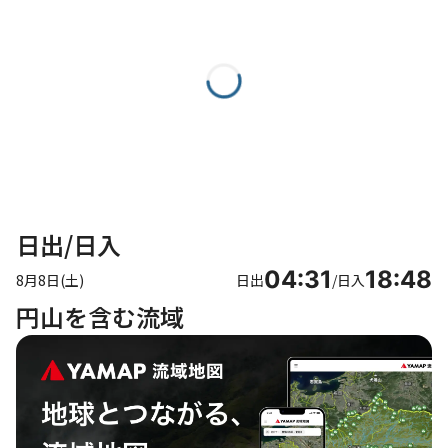
日出/日入
04:31
18:48
8月8日(土)
日出
/
日入
円山を含む流域