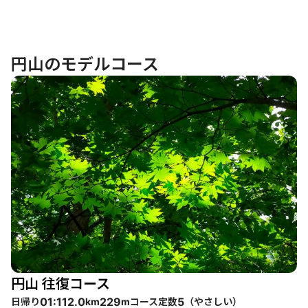
円山のモデルコース
円山 往復コース
日帰り
コース定数
（
やさしい
）
01:11
2.0
229
5
km
m