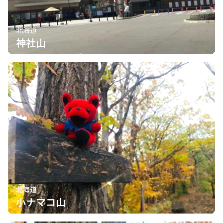
北海道
神社山
北海道
小ナマコ山