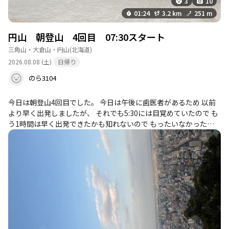
3
10
01:24
3.2 km
251 m
円山 朝登山 4回目 07:30スタート
三角山・大倉山・円山
(北海道)
2026.08.08 (土)
日帰り
のら3104
今日は朝登山4回目でした。 今日は午後に歯医者があるため 以前
より早く出発しましたが、 それでも5:30には目覚めていたので も
う1時間は早く出発できたかも知れないので もったいなかったで
す💦 下山途中の雨も霧雨で、山の中ではほとんど濡れるコトあり
ませんでしたが、 若干ですが足元が滑る経験もできて良かったで
す。 また、朝からしっかり陽を足さなかったため、腹痛を感じな
がらの登山。 何とか下山まで我慢できましたが 朝のしっかり準備
のみで無く、 ティッシュや携帯トイレも今後の大型登山に向けて
は 準備はあっても良いかと勉強になりました。 同じ山の反復です
ので、次はタイムの短縮や課題をもって取り組めたら良いと思い
ました。 皆さんにとって登山の喜びや目的は何でしょうか？ 私は
体力維持のために始めましたが 登山そのものの楽しさはまだ、掴