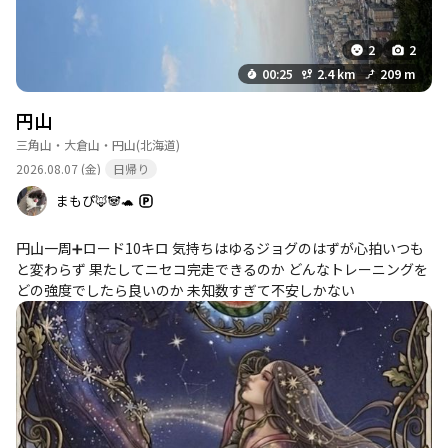
めて無いかも知れませんので、教えていただきたいです♪
2
2
00:25
2.4 km
209 m
円山
三角山・大倉山・円山
(北海道)
2026.08.07 (金)
日帰り
まもぴ🦊🐼🐢
円山一周➕ロード10キロ 気持ちはゆるジョグのはずが心拍いつも
と変わらず 果たしてニセコ完走できるのか どんなトレーニングを
どの強度でしたら良いのか 未知数すぎて不安しかない