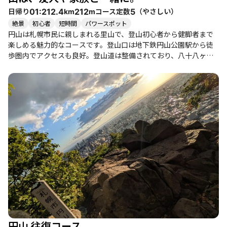
脚者まで楽しめるコースで、特に家族連れや友人同士での登山に
日帰り
コース定数
（
やさしい
）
01:21
2.4
212
5
km
m
おすすめです。自然の中での静けさや開放感を感じながら、心温
絶景
初心者
短時間
パワースポット
まるひとときを過ごしてみてはいかがでしょうか。
円山は札幌市民に親しまれる里山で、登山初心者から健脚者まで
楽しめる魅力的なコースです。登山口は地下鉄円山公園駅から徒
歩圏内でアクセスも良好。登山道は整備されており、八十八ヶ所
のお地蔵さんが道を導いてくれます。 登山者たちの体験談による
と、雪に覆われた道を進む中で、春の兆しを感じることができる
「根開き」や、木々の間から見える札幌市内の眺望が印象的で
す。特に山頂からの景色は素晴らしく、晴れた日には石狩湾や市
内のビル群を一望できます。登山中には、エゾリスや様々な野鳥
に出会えることもあり、自然との触れ合いが心を癒してくれま
す。 登山の所要時間は約1時間から1時間半で、体力に自信がない
方でも挑戦しやすいコースですが、雪道ではチェーンスパイクが
必須です。特に冬季はアイスバーンや雪の影響で滑りやすくなる
ため、注意が必要です。登山者の中には、雪の中での静けさや新
雪の感触を楽しむ方も多く、心地よい達成感を味わえる場所で
す。 また、円山の周辺には円山動物園や北海道神宮があり、登山
後の観光も楽しめます。特に、神宮ではお礼参りをする登山者も
多く、地元の人々との交流も魅力の一つです。登山後には、札幌
の美味しいグルメを堪能することも忘れずに。ジンギスカンやラ
円山 往復コース
ーメンなど、北海道ならではの味を楽しむことができます。 円山