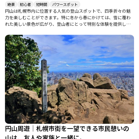
絶景
初心者
短時間
パワースポット
円山は札幌市内に位置する人気の登山スポットで、四季折々の魅
力を楽しむことができます。特に冬から春にかけては、雪に覆わ
れた美しい景色が広がり、登山者にとって特別な体験を提供しま
す。 登山道は整備されており、アクセスも良好ですが、冬季は雪
が深く、チェーンスパイクやアイゼンが必要な場合があります。
登山者の中には、雪の中での冒険を楽しむ方も多く、特に雪解け
の時期には、山頂からの眺望が素晴らしいと評判です。山頂から
は札幌市内や遠くの山々を見渡すことができ、晴れた日には特に
美しい景色が広がります。 登山者の日記には、雪に埋もれた観音
像や、静かな山の雰囲気が描かれており、特に一人での登山を楽
しむ方には癒しの時間を提供してくれる場所です。また、山頂で
のコーヒータイムや、友人とのランチを楽しむこともでき、登山
後の楽しみも豊富です。 春には花々が咲き誇り、特に桜の季節に
は多くの人々が訪れます。登山道沿いには、観音像が並び、信仰
の場としても知られています。周辺には温泉やおしゃれなカフェ
もあり、登山後のリフレッシュにも最適です。 ただし、冬季は風
が強く、気温が低いため、十分な準備が必要です。特に、雪が降
る中での登山は、視界が悪くなることもあるため、注意が必要で
円山周遊｜札幌市街を一望できる市民憩いの
す。登山者同士の交流もあり、外国人観光客との出会いも楽しめ
るなど、賑やかな雰囲気も魅力の一つです。 円山は初心者から健
山は、友人や家族と一緒に。