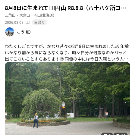
ーヒータイムや、近くの北海道神宮への参拝も楽しめます。美味
8月8日に生まれて🙆‍♂️円山 R8.8.8（八十八ケ所コース）
しいグルメや温泉も周辺に点在しており、登山の後の楽しみが豊
三角山・大倉山・円山
(北海道)
富です。円山は、自然を満喫しながら、心身ともにリフレッシュ
2026.08.08 (土)
日帰り
できる素晴らしい場所です。次回の登山計画にぜひ加えてみては
いかがでしょうか。
こう
わたくしごとですが、かなり昔々の8月8日に生まれました👶 年齢
はかなり前から気にならなくなり、時々自分が何歳なのかパッと
出てこないことすらあります🙂 同僚の中には今日入籍という人も
数人いるようです🎉🍾✨ 円山公園駅あたりは結婚式の参列者もたく
さんいました💐 ということで、 令和8年8月8日八十八ケ所コース
から円山を登ってきました⛰️