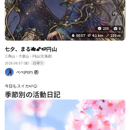
235
8
00:57
4.1 km
230 m
七夕、まる🎋🌠🍉円山
三角山・大倉山・円山
(北海道)
2026.08.07 (金)
日帰り
ぺぺ(PEP)
今日もスイカ🍉😋
季節別の活動日記