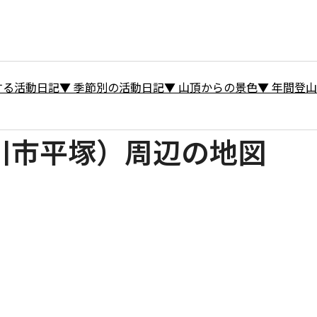
する活動日記
▼
季節別の活動日記
▼
山頂からの景色
▼
年間登山
川市平塚）周辺の地図