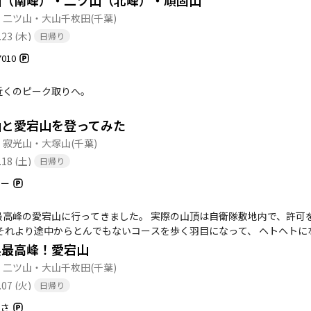
山（南峰）・二ツ山（北峰）・頑固山
やバウムクーヘン工房など、登山後の食事も楽しみの一つです。 全体的に、二ツ山は自然を満喫しながら、静けさと
・二ツ山・大山千枚田
(千葉)
る素晴らしいコースです。特に、仲間や家族と一緒に訪れると、より一
.23 (木)
日帰り
7010
近くのピーク取りへ。
山と愛宕山を登ってみた
・寂光山・大塚山
(千葉)
.18 (土)
日帰り
すー
最高峰の愛宕山に行ってきました。 実際の山頂は自衛隊敷地内で、許可
それより途中からとんでもないコースを歩く羽目になって、 ヘトヘトになり
県最高峰！愛宕山
・二ツ山・大山千枚田
(千葉)
.07 (火)
日帰り
まさ