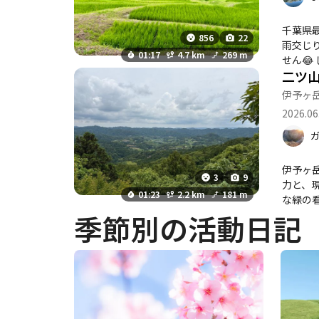
千葉県最高峰の愛宕山へ行
856
22
雨交じりの日の参加となりまし
01:17
4.7 km
269 m
せん😂 しばらくは三角点見学の受付が休止されていて、先月頃から見学が再開されました😊 １日２０名の定員で実施されていて、自
二ツ
衛隊の方が付き添っ
は、自衛隊に申請
伊予ヶ
2026.06
伊予ヶ
3
9
力と、現
01:23
2.2 km
181 m
な緑の
ように
季節別の活動日記
し、里
垣の上
ず、案
崖の手前でクリアになるかは
て山頂
ま）」
（笑）