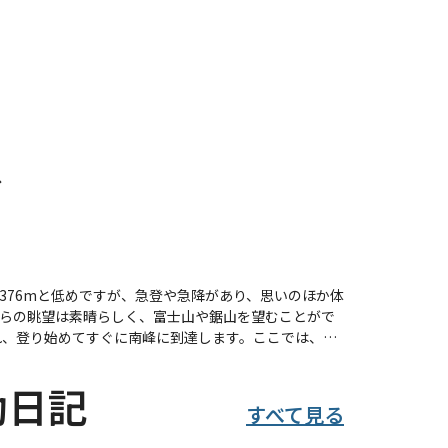
ス
376mと低めですが、急登や急降があり、思いのほか体
らの眺望は素晴らしく、富士山や鋸山を望むことがで
は限られていますが、静かな雰囲気が漂っています。
山への道は少し荒れており、
動日記
、道に迷ったり滑ったりする経験をした方も多く、事
すべて見る
とが大切です。 季節によっては、花々
スポットもあり、登山後の楽しみも充実しています。