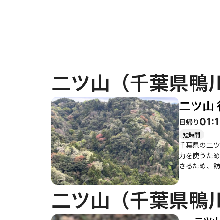
二ツ山（千葉県鴨
二ツ山
01:
日帰り
短時間
千葉県の二ツ
力を使うため
きるため、訪れる価値があります。 登山口には可
京湾方面の景
登山道は整備され
二ツ山（千葉県鴨
特に急な部分
前に地図を確認
や紅葉が楽し