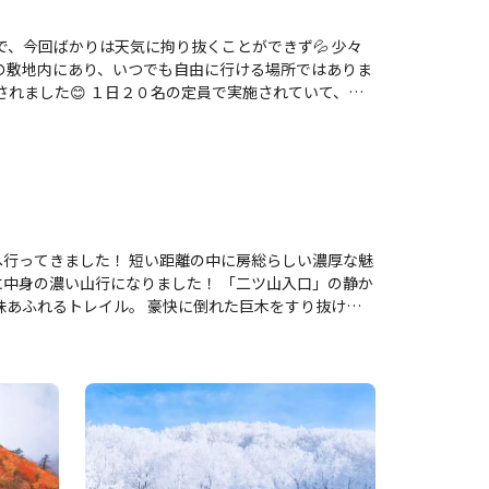
カツ重を頂いて、次の伊予ケ岳へ向かいました☺️
行ってきました！ 短い距離の中に房総らしい濃厚な魅
になりました！ 「二ツ山入口」の静か
味あふれるトレイル。 豪快に倒れた巨木をすり抜ける
！ 道中にはイノシシ用と思しき大きな捕獲檻も出現
ツ山（北峰）」に到着。 味のある青い山頂標識と、石
んとYAMAPが示す山頂の位置が実態と全く合っておら
極めながら崖を少し下り、なんとかクリアしました！ ※
識にドカンと書かれていたのは「岩光山（がんこうや
く「（頑固山）ユーモア名です」との書き込みが
 ^ 山頂の先の展望台では眼下に広がる広大な里山の大