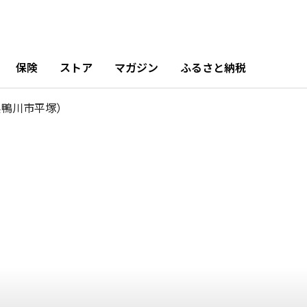
10
11月
12月
月
0%
1.41%
4.23%
保険
ストア
マガジン
ふるさと納税
県鴨川市平塚）