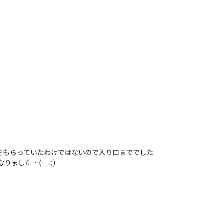
達
層楽しい思い出が作れることでしょう。
をもらっていたわけではないので入り口まででした
ました…(-_-;)