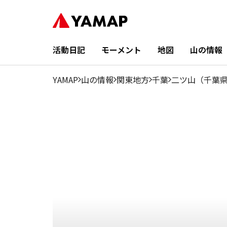
6
1月
2月
3月
4月
5月
7月
8月
9月
月
28.17%
16.91%
21.13%
15.5%
4.23%
0%
1.41%
1.41%
5.64%
活動日記
モーメント
地図
山の情報
YAMAP
山の情報
関東地方
千葉
二ツ山（千葉