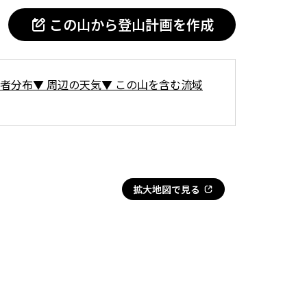
この山から登山計画を作成
者分布
▼
周辺の天気
▼
この山を含む流域
拡大地図で見る