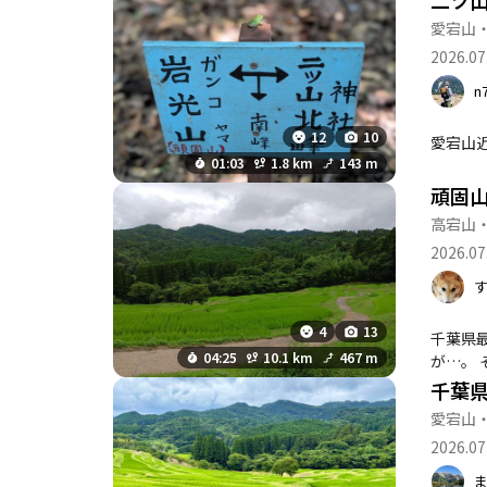
二ツ
特に、地魚回転寿司
愛宕山
成感を味わえ
2026.07
n
12
10
愛宕山
01:03
1.8 km
143 m
頑固
高宕山
2026.07
4
13
千葉県
04:25
10.1 km
467 m
が…。 
千葉
愛宕山
2026.07