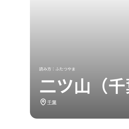
読み方：
ふたつやま
二ツ山（千
千葉