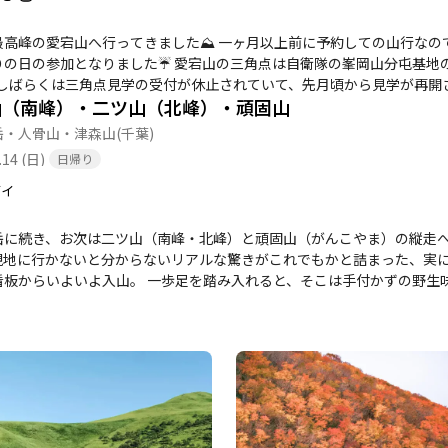
ってきました⛰️ 一ヶ月以上前に予約しての山行なので、今回ばかりは天気に拘り抜くことができず💦 少々
た☔️ 愛宕山の三角点は自衛隊の峯岡山分屯基地の敷地内にあり、いつでも自由に行ける場所ではありま
山（南峰）・二ツ山（北峰）・頑固山
て山頂に案内してくださいます😌 ３度目の申請でようやく受理されて登頂が叶いました！ 愛宕山に向かわれる方
の上、計画的に登頂を目指してください😉 これで都道府県最高峰巡りも残すところ後３座⛰️ 沖縄県の於茂登岳、福
岳・人骨山・津森山
(千葉)
井県の越前三ノ峰、岩手県の岩手山です😆 下山後はロース
.14 (日)
日帰り
ガイ
岳に続き、お次は二ツ山（南峰・北峰）と頑固山（がんこやま）の縦走へ
地に行かないと分からないリアルな驚きがこれでもかと詰まった、実に中身の濃い山行
看板からいよいよ入山。 一歩足を踏み入れると、そこは手付かずの野生
進み、木々の合間から時折覗く房総の美しい連山を眺めることが出来ます
山のリアルな緊張感を肌で感じました。 そして！ミッションである「二
の厳かな祠が迎えてくれたのですが……ここで第一のトラップが発生！な
内通りに進もうとするとまさかの崖の先（笑）。 安全第一でルートを見
不明です 続いて、斜面の案内板を頼りに、もう一つの目的地である「頑固山」を目指します。 息を切らせ
に辿り着くと、そこに待っていたのは第二 of トラップ。なんと山頂標
の文字！ 「あれ？山を間違えたか？」と焦ってよく見ると、左下に小さ
。 この現地の愛すべきユーモアには、思わず山頂で笑ってしまいました^