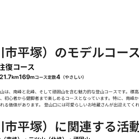
川市平塚）のモデルコー
 往復コース
12
1.7
169
4
コース定数
（
やさしい
）
km
m
山は、南峰と北峰、そして頑固山を含む魅力的な登山コースです。標高
、初心者から健脚者まで楽しめるコースとなっています。特に、南峰か
愛らしいお地蔵さんが出迎えてくれ、登り始めてすぐに南峰に到達します。ここでは、東
色を楽しむことができ、達成感を味わえます。北峰には祠があり、展望
ていますが、時折道が不明瞭な部分もあり、特に蜘蛛の巣が多いので注意が必要です。 頑固
川市平塚）に関連する活
では滑りやすいので、慎重に進むことが求められます。登山者の中には
しておくことが推奨されます。また、トイレはないため、登山前に準備をしておくこ
めるため、春や秋の訪問もおすすめです。周辺には温泉や地元のグルメ