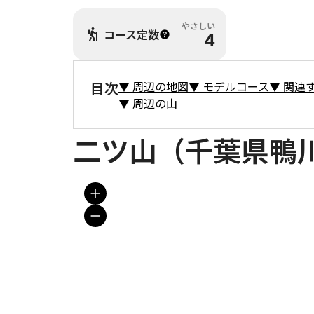
やさしい
コース定数
4
目次
▼
周辺の地図
▼
モデルコース
▼
関連
▼
周辺の山
二ツ山（千葉県鴨