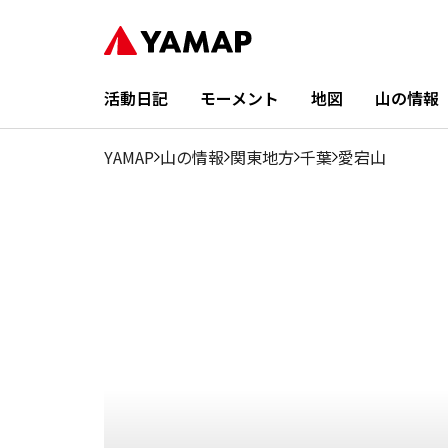
6
7
8
1月
2月
3月
4月
5月
9月
10月
月
月
月
20%
17.43%
18.58%
12.86%
4.86%
0%
0%
0%
25.72%
0.29%
活動日記
モーメント
地図
山の情報
YAMAP
山の情報
関東地方
千葉
愛宕山