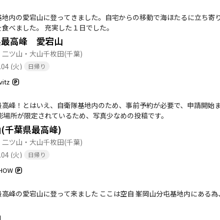
基地内の愛宕山に登ってきました。自宅からの移動で海ほたるに立ち寄
を食べました。 充実した１日でした。
県最高峰 愛宕山
・二ツ山・大山千枚田
(千葉)
.04 (火)
日帰り
vitz
最高峰！とはいえ、自衛隊基地内のため、事前予約が必要で、申請開始ま
撮影場所が限定されているため、写真少なめの投稿です。
(千葉県最高峰)
・二ツ山・大山千枚田
(千葉)
.04 (火)
日帰り
HOW
最高峰の愛宕山に登って来ました ここは空自 峯岡山分屯基地内にある
山