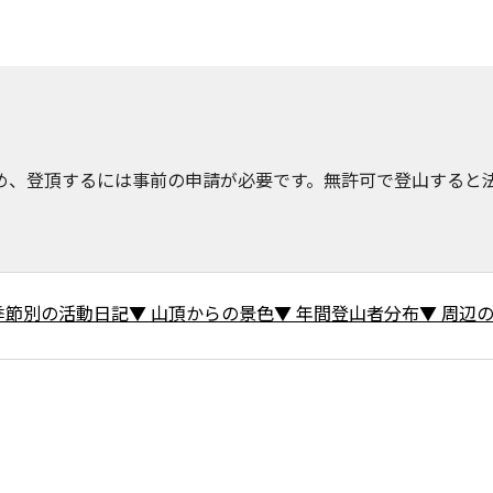
め、登頂するには事前の申請が必要です。無許可で登山すると
季節別の活動日記
▼
山頂からの景色
▼
年間登山者分布
▼
周辺