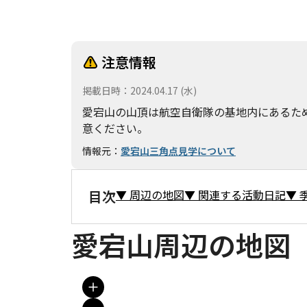
注意情報
掲載日時
：
2024.04.17 (水)
愛宕山の山頂は航空自衛隊の基地内にあるた
意ください。
情報元
：
愛宕山三角点見学について
目次
▼
周辺の地図
▼
関連する活動日記
▼
愛宕山周辺の地図