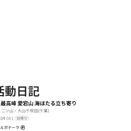
活動日記
最高峰 愛宕山 海ほたる立ち寄り
・二ツ山・大山千枚田
(千葉)
.04 (火)
日帰り
カルボナーラ