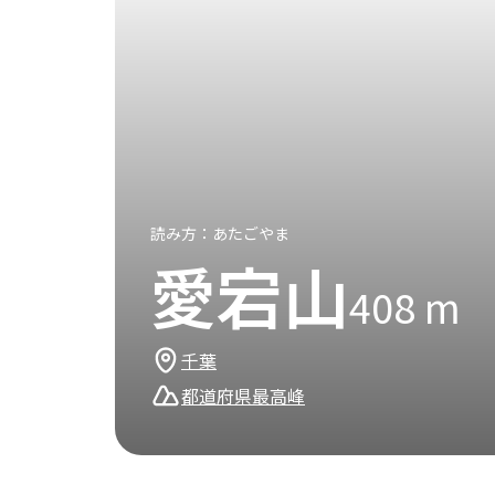
読み方：
あたごやま
愛宕山
408
m
千葉
都道府県最高峰