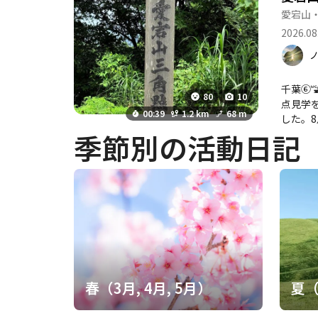
愛宕山
2026.08
千葉⑥
80
10
点見学を申し込
00:39
1.2 km
68 m
した。
季節別の活動日記
春（3月, 4月, 5月）
夏（