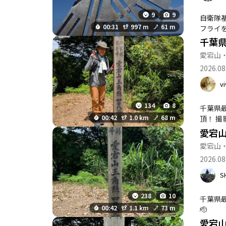
9
9
自衛隊
00:31
997 m
61 m
フライ
千葉
愛宕山
2026.08
vi
134
8
千葉県
00:42
1.0 km
68 m
頂！ 
愛宕山
愛宕山
2026.08
S
238
10
千葉県
00:42
1.1 km
73 m
🫡
愛宕