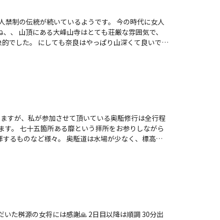
して、ゴロゴロの水を500ミリ✖️４本入れて帰りまし
で大渋滞💦人の多いのと、待つのが苦手なので、温泉も
雰囲気で、
り山深くて良いです
きますが、私が参加させて頂いている奥駈修行は全行程
います。 七十五箇所ある靡という拝所をお参りしながら
拝するものなど様々。 奥駈道は水場が少なく、標高が
。 今回は北コースで吉野から前
まで。 2日目は山上ヶ岳から弥山まで。 3日目は弥山
寺から靡に立ち寄りな
ちょっと手前から登山道に入る。 晴天。 このあたり
休憩したけれど回復難しそうなため離脱。 不本意だろう
ってだらだら続くのぼりを進む。 洞辻茶屋までくると
泊装備を背負っての道。 知った道がやたら長く感じ
た桝源の女将には感謝🙏 2日目以降は順調 30分出