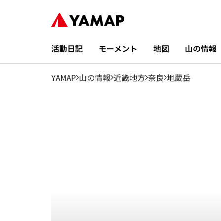
1
2
10
3月
4月
5月
6月
7月
8月
9月
月
月
月
0%
0%
0.24%
19.59%
29.27%
13.83%
8.07%
7.38%
8.99%
3%
活動日記
モーメント
地図
山の情報
YAMAP
山の情報
近畿地方
奈良
地蔵岳