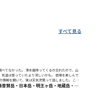
すべて見る
調べてなかった。 浄水器持ってくるの忘れたので、山
。気温は思っていたより涼しいかも。 岩場を楽しんで
の情報を聞いて、後は天気次第って話しました。 この
参拝登山！ 山上ヶ岳（大峰山寺）・大普賢岳・小普賢岳・曾孫普賢岳・日本岳・明王ヶ岳・地蔵岳・竜ヶ岳・和佐又山・阿弥陀ヶ森
 少し後を追う形で追跡させてもらいました。 小笹ノ
陀ヶ森のピーク取ってなかったので取りに。降りてくる
もらって走らせて貰いました。かなり心拍数上がったけ
場はあがってる情報なので、私はこの後の水は足りそうな
してしまう🤣 山上ヶ岳に戻って来て、御祈祷を聞きな