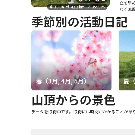
る。 日没前に山
立を早
おきた
38:04
42.2 km
3599 m
なく無魔
快適。
季節別の活動日記
い稜線
0分昼
なり頭
激坂は
老いている
は八経
が吹き
くなる
けど1
頂に居
春（3月, 4月, 5月）
夏（
階段と
ってくださり歓談。 4日目。 前鬼から車での移動。
山頂からの景色
なってい
く修行
データを取得中です。取得には時間がかかることがあ