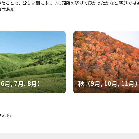
上ヶ岳参籠所到着。 綺麗な夕焼けが見えた。 2日目 予定では4時出発であったが、涼しい時間に少しでも距離を稼いで
めたことで、涼しい間に少しでも距離を稼げて良かったかなと 釈迦では友
いという判断で3時半出発。 弁当２つを持ち出発。 小笹で水補給し阿弥
成満🙏
 大普賢岳岳、行者還岳と縦走し昼食。 昼前でもまだ風は涼しくそこまで
を進む。 荷物軽ければ走りたくなるような道。 午後になっても風があり
寝タイムという初の試み。 ちょうど眠くなってきた自分にはちょうどいい
はスッキリ。 その後も大きなペースダウンは無く進む。 弥山が近付くと
各自のペースで登る。 自分は自身の修行のためペースを上げて休まず登る
のが分かる。 弥山でお勤めして山小屋へ。 相変わらず行者に優しい小屋番さんでした。 3日目。 
ヶ岳でご来光を見て朝食を摂るが今日は暗いうちに八経ヶ岳をこえる。 
涼しい。 すれ違ったハイカーさんに昨日熊を見たので気をつけてと言われ
。 遠くに釈迦ヶ岳が見える。 小さいアップダウンを繰り返し少しずつ釈
度コケた。 釈迦ヶ岳が近付くとピークは見えなくなる。 何度か偽ピーク
て、冷たいコーラを差し入れて下さった。 続いて大日岳の長い鎖。 鎖は
6月, 7月, 8月）
秋（9月, 10月, 11月
ザレた道。 慎重に下り前鬼の小仲坊へ。 初日離脱したメンバー、その他
 と金剛寺と不動窟を経由し大和上市駅まで行く予定であったが、不動窟は定休日に
た。 電車で大阪に戻り不動寺で駈出護摩でおこない修行は全て終了。 デカザ
させていただきました。
ります。