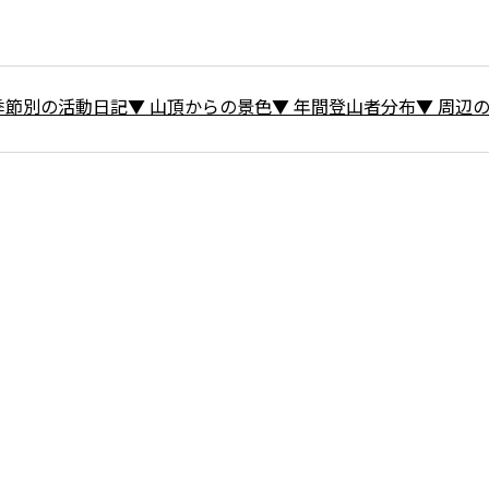
季節別の活動日記
▼
山頂からの景色
▼
年間登山者分布
▼
周辺