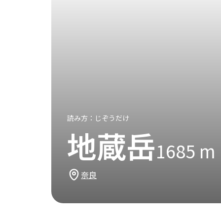
読み方：
じぞうだけ
地蔵岳
1685
m
奈良