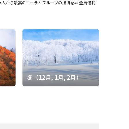
人から最高のコーラとフルーツの接待を🙏 全員怪我
陀ケ森で朝食。 明るくなってきた。 涼しいし風もあり
の暑さは無い。 比較的アップダウンの少ない景色のい
ペースダウンなく進める。 途中、風の当たるところで3
休養。 横になって15分くらい寝られた。 眠気はなく
ハイカーの姿増える。 聖宝さんでお勤めして、最後の
。 以前は大半を走れたが今年はほぼ歩き。 少しずつ
昨日同様3時半出発。 例年
ちなみには山頂はガス。 昨日ほどでは無いものの、風
る。 次第にガスが切れて景色が良くなる。 そして暑
迦ヶ岳に近づく。 足元不安定な笹道。 気をつけていた
に騙されながらもようやく山頂へ。 メンバーの友人が山
新しくなっていた。 太古の辻から前鬼への長い下り。
）
冬（12月, 1月, 2月）
行者中間出迎えてくれた。 五鬼助さんも食事の席に入
ックを背負っての帰路もまた修行。 今年も楽し