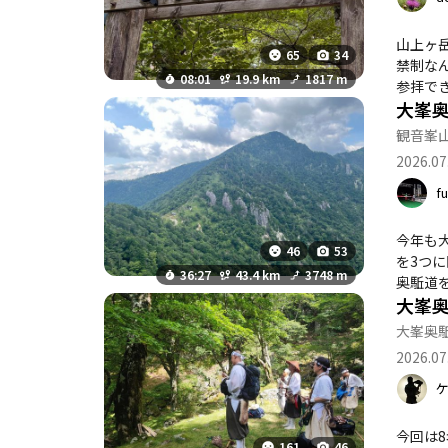
がら、
た。 
山上ヶ岳に参拝登山に行きまし
65
34
ご飯も
禁制なんて
08:01
19.9 km
1817 m
参拝できて
大峯奥
ね！ 山々の
最高でし
観音峯
2026.07
f
今年も
46
53
を3つ
36:27
43.4 km
3748 m
奥駈道
大峯
低い険し
鬼まで
大峯奥
から前鬼ま
2026.07
がら、
はまだ
が山深
大峯山
今回は8
161
46