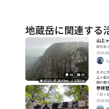
地蔵岳に関連する
山上
観音峯
2026.08
し
久々に
42
55
上ヶ岳
07:12
26.4 km
1782 m
西の覗
まま曇
宿の水
八経ヶ
と流石
2026.08
ど、汗
ので気
d