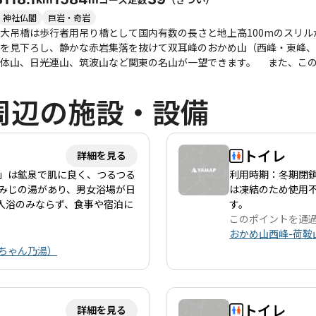
体験です。 おかめ山は、静かな山旅を求める方にもおすすめで、登山者同士の交流も少なく、心地よ
わいながら自然を満喫できます。家族連れや友人同士での登山にも適し
神社仏閣
巨岩・奇岩
スが魅力です。
吊橋は歩行者用吊り橋として国内有数の長さと地上高100mのスリル
を見下ろし、静かな赤岩集落を抜けて双耳峰のおかめ山（西峰・東峰、各
男体山、日光連山、筑波山など関東の名山が一望できます。 また、こ
社合同の「金砂神社大祭礼」は72年に一度行われる日本で最も開催間隔
立市水木浜間約75kmを10日間で往復。行列（磯出）では国選択・茨
周辺の施設・設備
 ＊常陸国ロングトレイルとは 茨城県北部の豊かな自然を舞台にした「常陸国ロングトレイル」
の里山と地域の文化を繋ぐ壮大なロングトレイルです（現在約275㎞開
しい岩稜帯からのどかな田園風景、稜線から望む太平洋まで、変化に富
在する魅力あふれる地域資源や、古くから続く人々の営みや歴史を体感
トイレ
詳細を見る
、ぜひ一緒に踏み出しましょう。
」は鉱泉で肌に良く、つるつる
利用時期：冬期閉鎖
みじの湯があり、男女浴場が日
は凍結のため使用
り入浴のみならず、食事や宿泊に
す。
このポイントを通
おかめ山西峰-荷鞍
ちゃん乃湯）
トイレ
詳細を見る