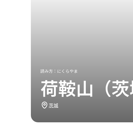
読み方：
にくらやま
荷鞍山（茨
茨城