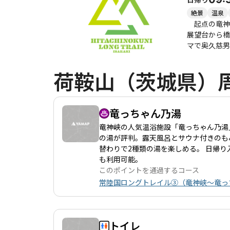
が、雪景色の中での登山もまた特別な
い疲労感を味
絶景
温泉
楽しめるコー
起点の竜神大
展望台から橋
マで奥久慈
社があり、両
れ、両社と日
荷鞍山（茨城県）
説にちなんだ非公開の神事が行われます。
は、いくつも
奥久慈の荒々
く、地域に点
竜っちゃん乃湯
旅の第一歩を
竜神峡の人気温浴施設「竜っちゃん乃湯
の湯が評判。露天風呂とサウナ付きのも
替わりで2種類の湯を楽しめる。 日帰
も利用可能。
このポイントを通過するコース
常陸国ロングトレイル③（竜神峡～竜っ
トイレ