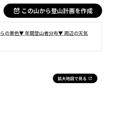
この山から登山計画を作成
らの景色
▼
年間登山者分布
▼
周辺の天気
拡大地図で見る