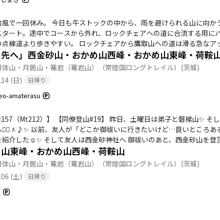
台風で一回休み。 今日も午ストックの中から、雨を避けられる山に向か
スタート。途中でコースから外れ、ロックチェアへの道に合流する用に
の点線道より歩きやすい。 ロックチェアから鷹取山への道は滑る急なア
の先へ」西金砂山・おかめ山西峰・おかめ山東峰・荷鞍
、西金砂神社へ。ひたすら登り階段である。 西金砂山からの北上する道
かも梅雨の合間のせいか、登りもくだりもめちゃくちゃ滑る。地割から
男体山・月居山・篭岩（篭岩山）（常陸国ロングトレイル）
(茨城)
.14 (日)
日帰り
eo-amaterasu
12）】 【同僚登山#19】 昨日、土曜日は弟子と磐梯山✨ そして翌日は同僚幼なじみ友人と「西金砂山」から「おか
たいけど…良いところある？」と聞くので 私のエネルギー補給場所 「西金砂神
社へ 御祓いのあと、西金砂山を登頂したが その先には行けなかったとのこと… なのでず
め山東峰・おかめ山西峰・荷鞍山
が気になり「行きたい😁」という友人の願いを叶えよう😁 もちろん「いいよ🙆‍♂️✨」と返答 当日は曇り空…雨が心配🙄💭
繰り返し先に進む🚶🚶‍♂️✨ 「ヤバい…この前、先に進まなくて良かった…ひとりだったら…迷って遭難してた😱」
男体山・月居山・篭岩（篭岩山）（常陸国ロングトレイル）
(茨城)
 そして…おかめ岩に
.06 (土)
日帰り
また友人びっくり感動🤩✨ 「やべ〰この高さ〰💦」と言いつつ ギリギリを攻める友人💦 「危ないから、行かな
事を言いながらおかめ岩を楽しみました✨ それでは今回の目的地「おかめ山」へ 双耳峰なので東と西に登頂✨ 天気
豆
り良くありませんが それでも友人が感動してくれたので🙆‍♂️✨ 天気が怪しいので下山 帰りに「荷鞍山」をGET✨ 駐車場
登山者はZERO😅 天気の悪い日はね😅 誰にも会わない登山でした😅 お腹も空いたので… やっぱりあそこでしょう