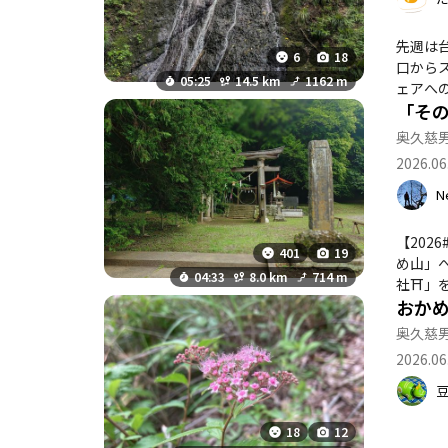
先週は
6
18
口から
05:25
14.5 km
1162 m
ェアへ
「そ
往復し
る。し
奥久慈
2026.06
N
【2026#157（Mt2
401
19
め山」へ🚶‍♂️🚶♪✨ 以前、友人が「どこか御祓いに行き
04:33
8.0 km
714 m
社⛩️」を紹介した☺️✨ そして友人は西金砂神
おか
っと「その先」
アップダウン⤴️⤵️✨を
奥久慈
と友人😅 途中の「地割」には友人もびっくり感動🤩 ひたすら登り下りの連続💦 でも、友人も楽しそうなので🙆‍♂️✨
2026.06
到着✨ その高度にまた
いで😅」そんな
は…なのであま
に到着しても
18
12