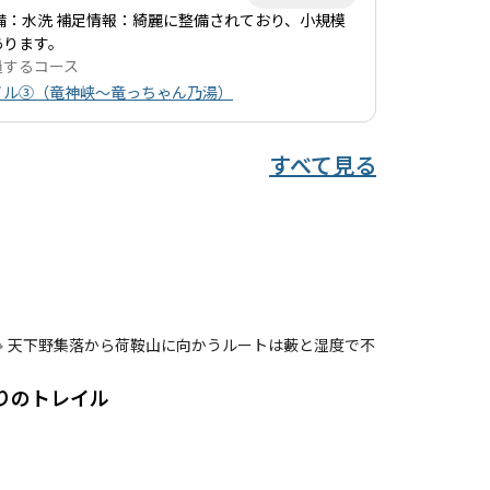
備：水洗 補足情報：綺麗に整備されており、小規模
あります。
過するコース
イル③（竜神峡～竜っちゃん乃湯）
すべて見る
不
りのトレイル