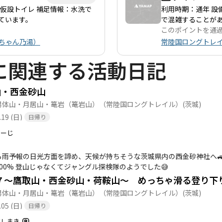
仮設トイレ 補足情報：水洗で
利用時期：通年 設
ています。
で混雑することが
このポイントを通
ちゃん乃湯）
常陸国ロングトレ
に関連する活動日記
山・西金砂山
男体山・月居山・篭岩（篭岩山）（常陸国ロングトレイル）
(茨城)
.19 (日)
日帰り
ゆーじ
報の日光方面を諦め、天候が持ちそうな茨城県内の西金砂神社へ🚙 天下野集落から荷鞍山に向かうルートは藪と湿度で
00% 登山じゃなくてジャングル探検隊のようでした😅
7 〜鷹取山・西金砂山・荷鞍山〜 めっちゃ滑る登り下
男体山・月居山・篭岩（篭岩山）（常陸国ロングトレイル）
(茨城)
.05 (日)
日帰り
だしまき