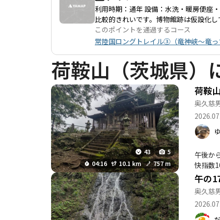
利用時期：通年 設備：水洗・暖房便座・
比較的きれいです。博物館跡は仮設化し
このポイントを通過するコース
常陸国ロングトレイル③（竜神峡～竜っ
荷鞍山（茨城県）
荷鞍
奥久慈
2026.07
43
5
午後から雨予
04:16
10.1 km
757 m
快指数1
午の1
奥久慈
2026.07