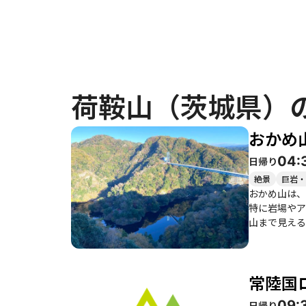
荷鞍山（茨城県）
おかめ
04:
日帰り
絶景
巨岩・
おかめ山は、
特に岩場やア
山まで見える
備されており
るため、注意
コースの途中
常陸国
ルメを楽しむこともで
は紅葉が美し
09:
日帰り