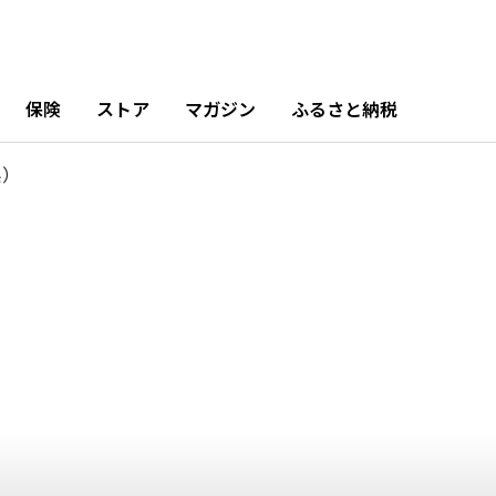
10月
11月
12月
%
2.11%
11.58%
10.53%
保険
ストア
マガジン
ふるさと納税
県）