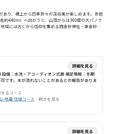
ており、特に子供連れの方には、無理のないペースで
があり、橋上から四季折々の渓谷美が楽しめます。赤岩
約440m）へ向かうと、山頂からは360度の大パノラ
の地域には古くから信仰を集める西金砂神社・東金砂神
の長い祭りです。各社から約500人の行列が編成さ
城県指定文化財の田楽舞が奉納され、水木浜では磯出伝
通済）。 本トレイルは、茨城県北６市町にまたがり、
んだ風景が楽しめます。 そして、単なる登山道ではな
できる点が大きな魅力です。 里山文化をつなぐ壮大な
詳細を見る
 設備：水洗・アコーディオン式扉 補足情報：冬期
不可です。水が流れないことがあるとの報告がありま
過するコース
山-地蔵 往復コース
…
続きを見る
詳細を見る