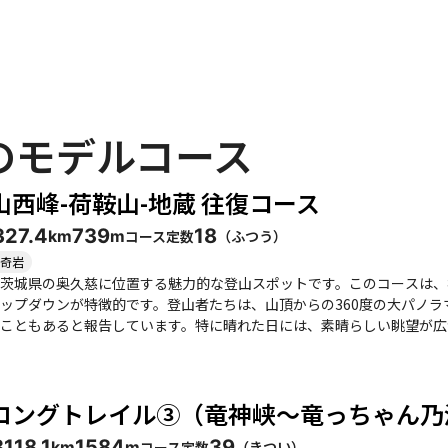
のモデルコース
山西峰-荷鞍山-地蔵 往復コース
32
7.4
739
18
コース定数
（
ふつう
）
km
m
奇岩
茨城県の奥久慈に位置する魅力的な登山スポットです。このコースは、
ップダウンが特徴的です。登山者たちは、山頂からの360度の大パノ
こともあると報告しています。特に晴れた日には、素晴らしい眺望が広がり、登
、迷うことは少ないですが、岩場では慎重に足元を確認しながら進む必
が必要です。登山者の中には、尻もちをつくこともあったと語る人もおり、
には赤岩展望台があり、ここからは竜神大吊橋の美しい景色を楽しむこ
ロングトレイル③（竜神峡～竜っちゃん乃
き、特に「川ふじ」の生姜焼き定食は人気の一品です。 季節ごとに異なる魅力があり、春には花々が咲き誇り、秋に
いと評判です。特に紅葉の時期は、色とりどりの景色が楽しめるため、
31
18.1
1584
39
コース定数
（
きつい
）
km
m