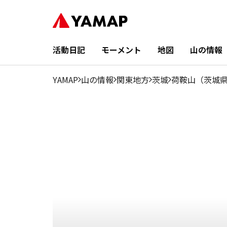
1月
2月
3月
4月
5月
6月
7月
8月
9月
18.6%
14.74%
14.04%
8.08%
6.67%
4.57%
2.81%
0.36%
5.97
活動日記
モーメント
地図
山の情報
YAMAP
山の情報
関東地方
茨城
荷鞍山（茨城