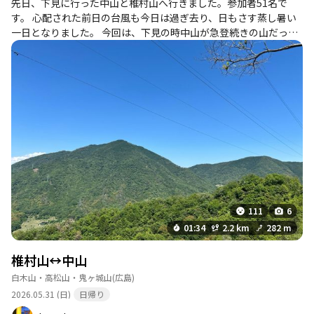
先日、下見に行った中山と椎村山へ行きました。参加者51名で
す。 心配された前日の台風も今日は過ぎ去り、日もさす蒸し暑い
一日となりました。 今回は、下見の時中山が急登続きの山だった
為前回のコースを変更して林道の登山口から登りましたが、これ
が結構な急登、そして下山も皆さん相当の難儀をしながらの下山
でした。そして椎村山もこれ又、急登続きしかし皆さん転ぶ事も
なく無事下山された様です。 コースはJR上深川駅〜林道〜中山登
山口〜アンテナ群〜中山山頂〜鉄塔敷地〜峠〜椎村山〜峠〜解散
です。
111
6
01:34
2.2 km
282 m
椎村山↔︎中山
白木山・高松山・鬼ヶ城山
(広島)
2026.05.31 (日)
日帰り