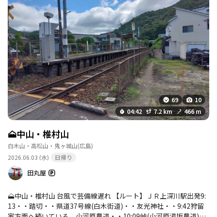
は、25分遅れ😬 しかし、上深川駅に着いた時には、快晴🌞青空🩵
山の緑🟢が美しい🤩 もう、悪路でもどうでも良い、楽しもう🧚🏻‍♀️
💪🏽
69
10
04:42
7.2 km
466 m
🗻中山・椎村山
白木山・高松山・鬼ヶ城山
(広島)
2026.06.03 (水)
日帰り
田丸屋
🗻中山・椎村山 台風で芸備線遅れ 【ルート】ＪＲ上深川駅出発9:
13・・踏切・・県道37号線(白木街道)・・友光神社・・9:42狩留
家方面へ続いている、小河原農道・・10:09峠(小河原湯坂農道)中