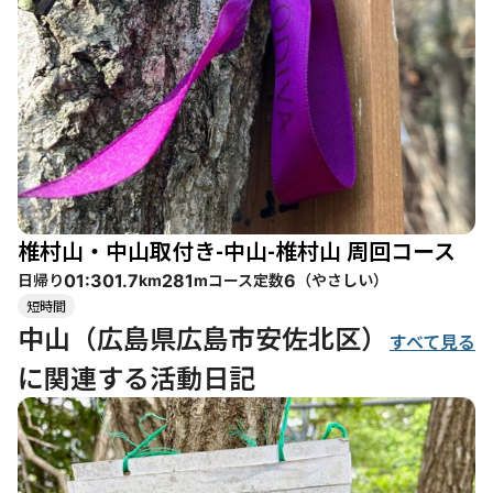
椎村山・中山取付き-中山-椎村山 周回コース
日帰り
コース定数
（
やさしい
）
01:30
1.7
281
6
km
m
短時間
中山（広島県広島市安佐北区）
すべて見る
に関連する活動日記