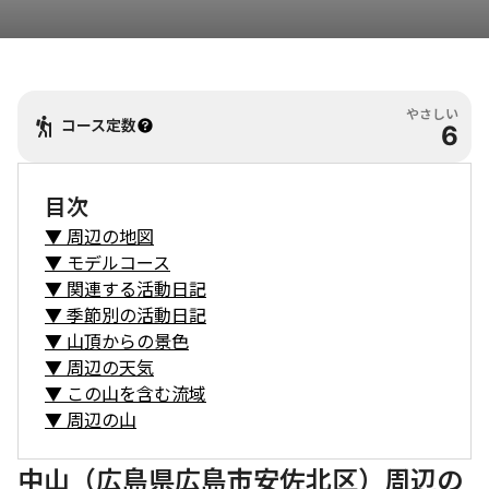
やさしい
コース定数
6
目次
▼
周辺の地図
▼
モデルコース
▼
関連する活動日記
▼
季節別の活動日記
▼
山頂からの景色
▼
周辺の天気
▼
この山を含む流域
▼
周辺の山
中山（広島県広島市安佐北区）周辺の