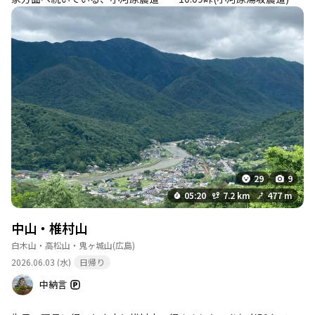
山登山口9:15・・いきなり急な階段と急登が・・10:39鉄塔・・1
0:49中山三等三角点２８３．９ｍ(眺望無し)・・11:03高陽デジタ
ルテレビ放送所(NHK、RCC、HTV、HOME、TSS)・・防災、携帯
など各種の無線設備(点検道終点が)・・少し散策・・11:19中山三
等三角点２８３．９ｍ(眺望無し)・・11:25鉄塔(昼餉)12:16・・1
2:31峠(小河原湯坂農道)・中山登山口・・12:40椎村山登山口・・
ジグザグの急登・・12:56椎村山山頂２８２ｍ(眺望無し)・・折返
し・・13:16小河原湯坂農道、椎村山登山口(解散)13:29・・小河原
湯坂農道・・13:44県道37号線(白木街道)合流・・狩小川のバス
停・・踏切横断・・13:56ＪＲ狩留家駅１４：３３ １５５００
歩 ７．２ｋｍ ４：４２ （２：０５）４６６・４５３ １３
０・１５０ ９０４kcal 2026.06.03
29
9
05:20
7.2 km
477 m
中山・椎村山
白木山・高松山・鬼ヶ城山
(広島)
2026.06.03 (水)
日帰り
中納言