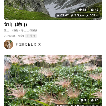
18
42
03:47
5.5 km
607 m
立山（雄山）
立山・雄山・浄土山
(富山)
2026.08.07(金)
日帰り
ネコ派のおとう
3
26
04:35
4.9 km
575 m