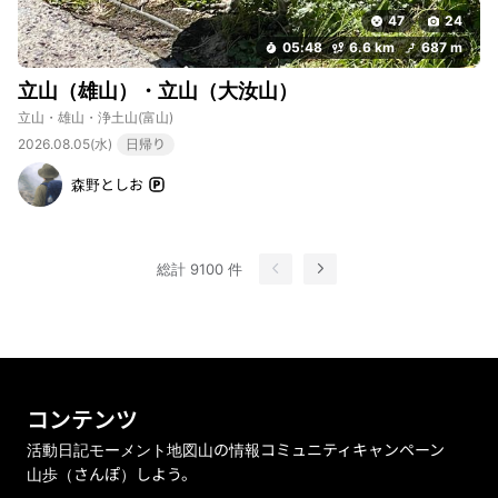
47
24
05:48
6.6 km
687 m
立山（雄山）・立山（大汝山）
立山・雄山・浄土山
(富山)
2026.08.05(水)
日帰り
森野としお
総計 9100 件
コンテンツ
活動日記
モーメント
地図
山の情報
コミュニティ
キャンペーン
山歩（さんぽ）しよう。