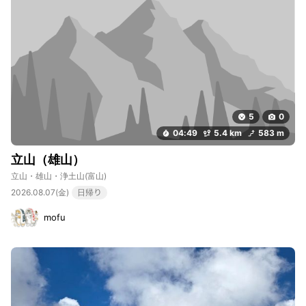
5
0
04:49
5.4 km
583 m
立山（雄山）
立山・雄山・浄土山
(富山)
2026.08.07(金)
日帰り
mofu