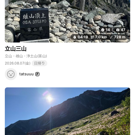
14
47
04:19
7.0 km
728 m
立山三山
立山・雄山・浄土山
(富山)
2026.08.07(金)
日帰り
tatsuuu