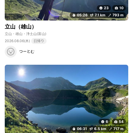
23
10
05:26
7.1 km
793 m
立山（雄山）
立山・雄山・浄土山
(富山)
2026.08.06(木)
日帰り
つーとむ
6
54
06:31
6.5 km
717 m