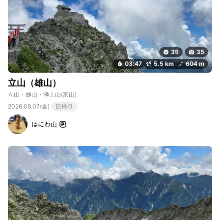
35
35
03:47
5.5 km
604 m
立山（雄山）
立山・雄山・浄土山
(富山)
2026.08.07(金)
日帰り
はにわ山