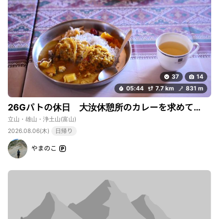
37
14
05:44
7.7 km
831 m
26Gパトの休日 大汝休憩所のカレーを求めて…
立山・雄山・浄土山
(富山)
2026.08.06(木)
日帰り
やまのこ