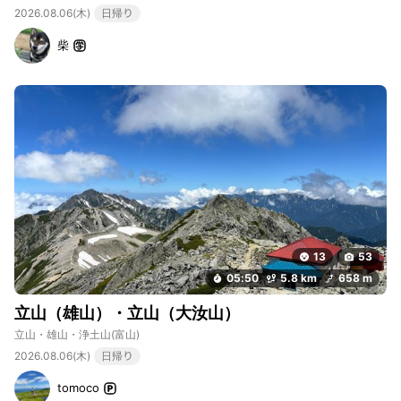
2026.08.06(木)
日帰り
柴
13
53
05:50
5.8 km
658 m
立山（雄山）・立山（大汝山）
立山・雄山・浄土山
(富山)
2026.08.06(木)
日帰り
tomoco