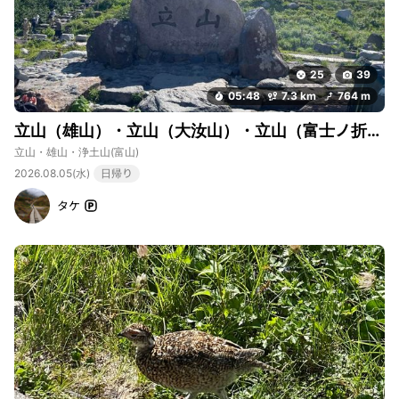
25
39
05:48
7.3 km
764 m
立山（雄山）・立山（大汝山）・立山（富士ノ折立）
立山・雄山・浄土山
(富山)
2026.08.05(水)
日帰り
タケ