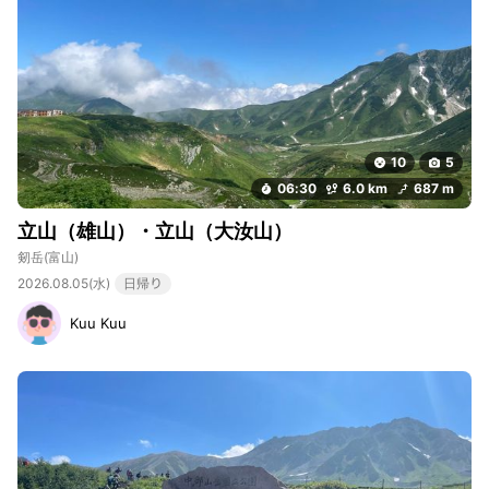
10
5
06:30
6.0 km
687 m
立山（雄山）・立山（大汝山）
剱岳
(富山)
2026.08.05(水)
日帰り
Kuu Kuu