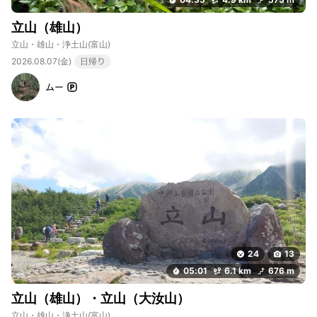
立山（雄山）
立山・雄山・浄土山
(富山)
2026.08.07(金)
日帰り
ムー
24
13
05:01
6.1 km
676 m
立山（雄山）・立山（大汝山）
立山・雄山・浄土山
(富山)