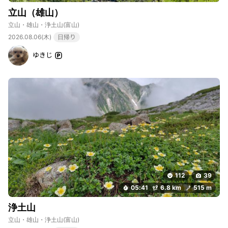
立山（雄山）
立山・雄山・浄土山
(富山)
2026.08.06(木)
日帰り
ゆきじ
112
39
05:41
6.8 km
515 m
浄土山
立山・雄山・浄土山
(富山)