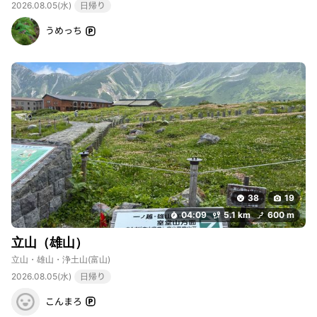
2026.08.05(水)
日帰り
うめっち
38
19
04:09
5.1 km
600 m
立山（雄山）
立山・雄山・浄土山
(富山)
2026.08.05(水)
日帰り
こんまろ