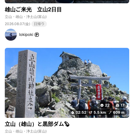
雄山ご来光 立山2日目
立山・雄山・浄土山
(富山)
2026.08.07(金)
日帰り
lokipoki
22
17
02:52
5.5 km
609 m
立山（雄山）と黒部ダム🦫
立山・雄山・浄土山
(富山)