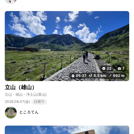
22
7
05:27
5.5 km
692 m
立山（雄山）
立山・雄山・浄土山
(富山)
2026.08.07(金)
日帰り
ところてん