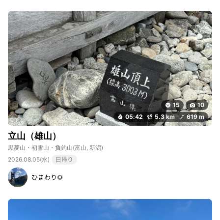
15
10
05:42
5.3 km
619 m
立山（雄山）
黒菱山・初雪山・負釣山
(富山, 新潟)
2026.08.05(水)
日帰り
ひまわり🌻