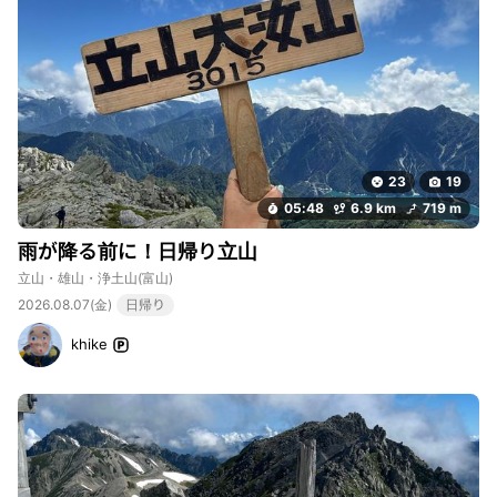
23
19
05:48
6.9 km
719 m
雨が降る前に！日帰り立山
立山・雄山・浄土山
(富山)
2026.08.07(金)
日帰り
khike