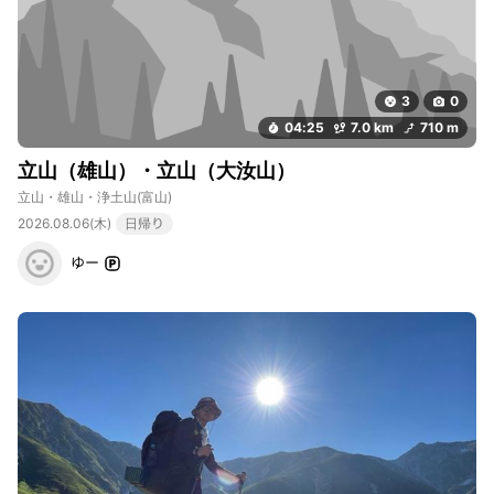
3
0
04:25
7.0 km
710 m
立山（雄山）・立山（大汝山）
立山・雄山・浄土山
(富山)
2026.08.06(木)
日帰り
ゆー