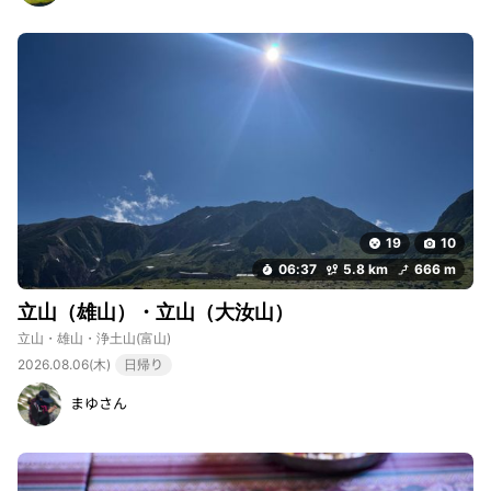
19
10
06:37
5.8 km
666 m
立山（雄山）・立山（大汝山）
立山・雄山・浄土山
(富山)
2026.08.06(木)
日帰り
まゆさん