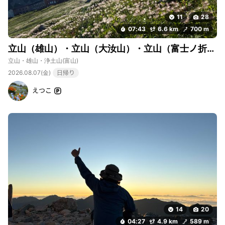
11
28
07:43
6.6 km
700 m
立山（雄山）・立山（大汝山）・立山（富士ノ折立）
立山・雄山・浄土山
(富山)
2026.08.07(金)
日帰り
えつこ
14
20
04:27
4.9 km
589 m