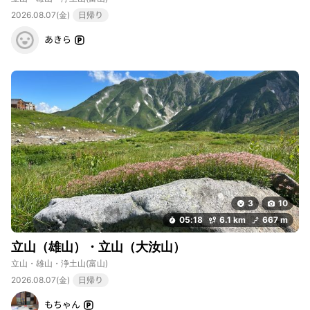
2026.08.07(金)
日帰り
あきら
3
10
05:18
6.1 km
667 m
立山（雄山）・立山（大汝山）
立山・雄山・浄土山
(富山)
2026.08.07(金)
日帰り
もちゃん