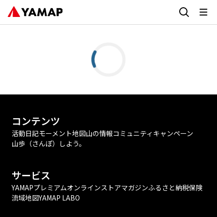
コンテンツ
活動日記
モーメント
地図
山の情報
コミュニティ
キャンペーン
山歩（さんぽ）しよう。
サービス
YAMAPプレミアム
オンラインストア
マガジン
ふるさと納税
保険
流域地図
YAMAP LABO