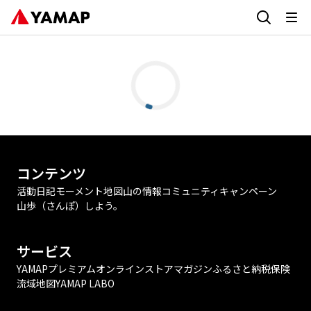
コンテンツ
活動日記
モーメント
地図
山の情報
コミュニティ
キャンペーン
山歩（さんぽ）しよう。
サービス
YAMAPプレミアム
オンラインストア
マガジン
ふるさと納税
保険
流域地図
YAMAP LABO