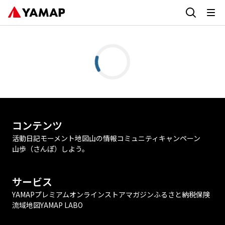
コンテンツ
活動日記
モーメント
地図
山の情報
コミュニティ
キャンペーン
山歩（さんぽ）しよう。
サービス
YAMAPプレミアム
オンラインストア
マガジン
ふるさと納税
保険
流域地図
YAMAP LABO