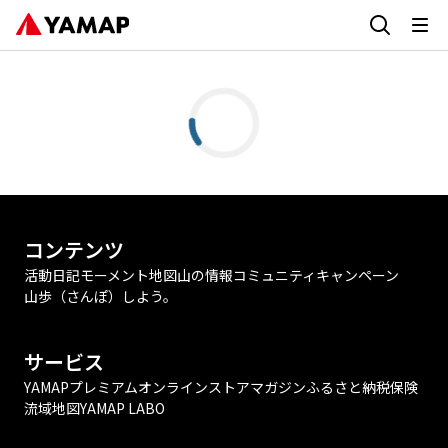
コンテンツ
活動日記
モーメント
地図
山の情報
コミュニティ
キャンペーン
山歩（さんぽ）しよう。
サービス
YAMAPプレミアム
オンラインストア
マガジン
ふるさと納税
保険
流域地図
YAMAP LABO