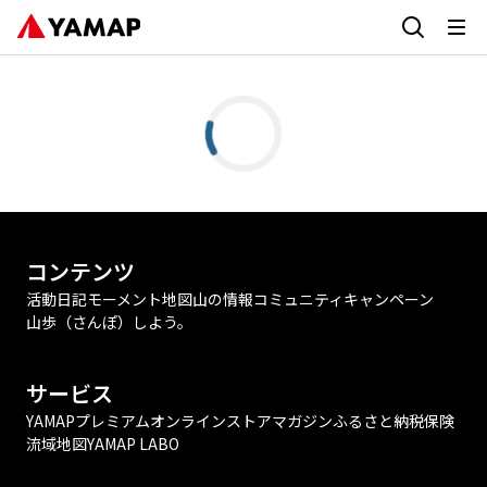
コンテンツ
活動日記
モーメント
地図
山の情報
コミュニティ
キャンペーン
山歩（さんぽ）しよう。
サービス
YAMAPプレミアム
オンラインストア
マガジン
ふるさと納税
保険
流域地図
YAMAP LABO