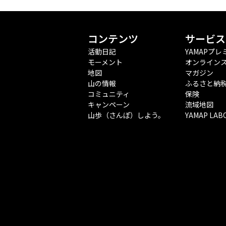
コンテンツ
サービス
活動日記
YAMAPプレ
モーメント
オンライン
地図
マガジン
山の情報
ふるさと納
コミュニティ
保険
キャンペーン
流域地図
山歩（さんぽ）しよう。
YAMAP LAB