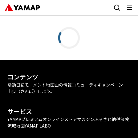
コンテンツ
活動日記
モーメント
地図
山の情報
コミュニティ
キャンペーン
山歩（さんぽ）しよう。
サービス
YAMAPプレミアム
オンラインストア
マガジン
ふるさと納税
保険
流域地図
YAMAP LABO