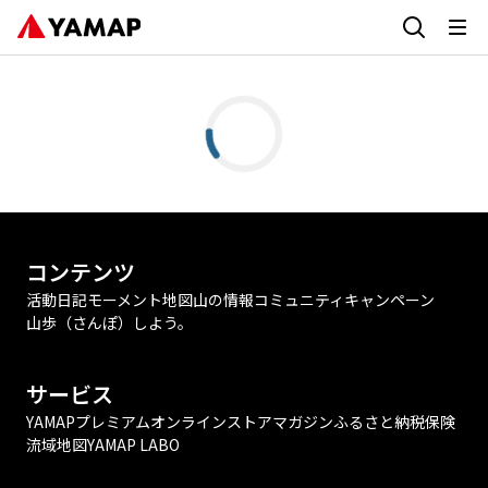
コンテンツ
活動日記
モーメント
地図
山の情報
コミュニティ
キャンペーン
山歩（さんぽ）しよう。
サービス
YAMAPプレミアム
オンラインストア
マガジン
ふるさと納税
保険
流域地図
YAMAP LABO