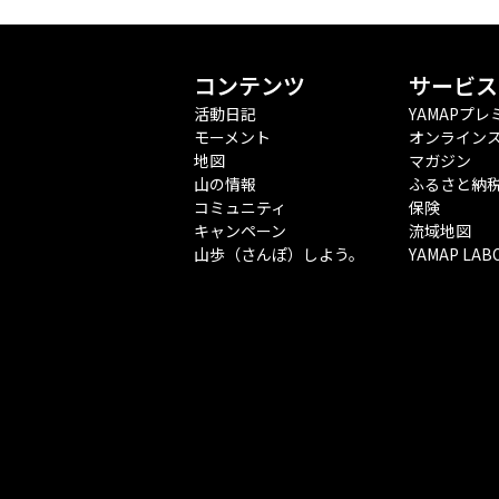
コンテンツ
サービス
活動日記
YAMAPプレ
モーメント
オンライン
地図
マガジン
山の情報
ふるさと納
コミュニティ
保険
キャンペーン
流域地図
山歩（さんぽ）しよう。
YAMAP LAB