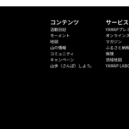
コンテンツ
サービス
活動日記
YAMAPプレ
モーメント
オンライン
地図
マガジン
山の情報
ふるさと納
コミュニティ
保険
キャンペーン
流域地図
山歩（さんぽ）しよう。
YAMAP LAB