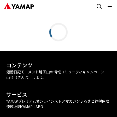
コンテンツ
活動日記
モーメント
地図
山の情報
コミュニティ
キャンペーン
山歩（さんぽ）しよう。
サービス
YAMAPプレミアム
オンラインストア
マガジン
ふるさと納税
保険
流域地図
YAMAP LABO