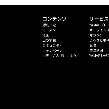
コンテンツ
サービス
活動日記
YAMAPプレ
モーメント
オンライン
地図
マガジン
山の情報
ふるさと納
コミュニティ
保険
キャンペーン
流域地図
山歩（さんぽ）しよう。
YAMAP LAB