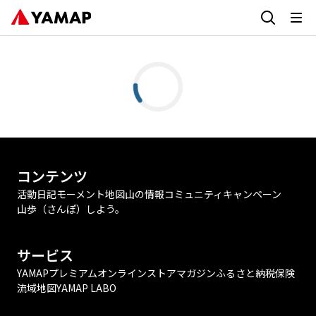
コンテンツ
活動日記
モーメント
地図
山の情報
コミュニティ
キャンペーン
山歩（さんぽ）しよう。
サービス
YAMAPプレミアム
オンラインストア
マガジン
ふるさと納税
保険
流域地図
YAMAP LABO