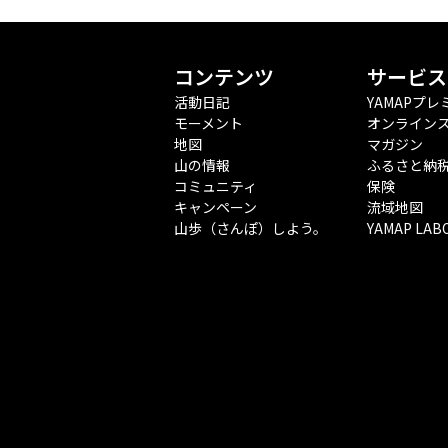
コンテンツ
サービス
活動日記
YAMAPプレ
モーメント
オンライン
地図
マガジン
山の情報
ふるさと納
コミュニティ
保険
キャンペーン
流域地図
山歩（さんぽ）しよう。
YAMAP LAB