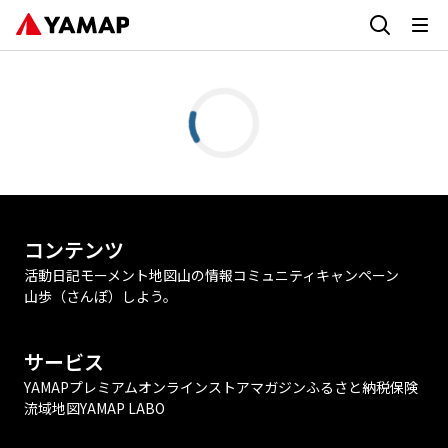
コンテンツ
活動日記
モーメント
地図
山の情報
コミュニティ
キャンペーン
山歩（さんぽ）しよう。
サービス
YAMAPプレミアム
オンラインストア
マガジン
ふるさと納税
保険
流域地図
YAMAP LABO