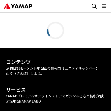
コンテンツ
活動日記
モーメント
地図
山の情報
コミュニティ
キャンペーン
山歩（さんぽ）しよう。
サービス
YAMAPプレミアム
オンラインストア
マガジン
ふるさと納税
保険
流域地図
YAMAP LABO