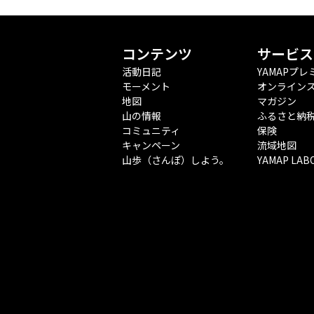
コンテンツ
サービス
活動日記
YAMAPプレ
モーメント
オンライン
地図
マガジン
山の情報
ふるさと納
コミュニティ
保険
キャンペーン
流域地図
山歩（さんぽ）しよう。
YAMAP LAB