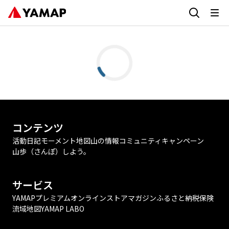
コンテンツ
活動日記
モーメント
地図
山の情報
コミュニティ
キャンペーン
山歩（さんぽ）しよう。
サービス
YAMAPプレミアム
オンラインストア
マガジン
ふるさと納税
保険
流域地図
YAMAP LABO