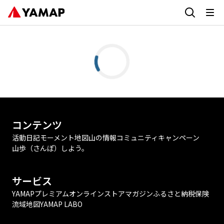
コンテンツ
活動日記
モーメント
地図
山の情報
コミュニティ
キャンペーン
山歩（さんぽ）しよう。
サービス
YAMAPプレミアム
オンラインストア
マガジン
ふるさと納税
保険
流域地図
YAMAP LABO