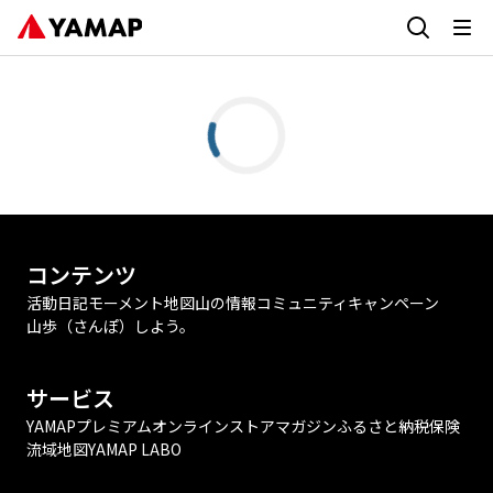
コンテンツ
活動日記
モーメント
地図
山の情報
コミュニティ
キャンペーン
山歩（さんぽ）しよう。
サービス
YAMAPプレミアム
オンラインストア
マガジン
ふるさと納税
保険
流域地図
YAMAP LABO