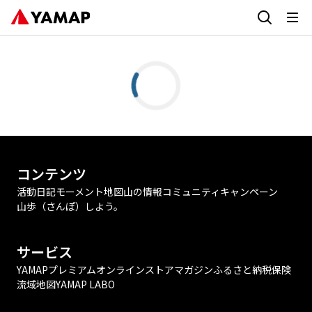
コンテンツ
活動日記
モーメント
地図
山の情報
コミュニティ
キャンペーン
山歩（さんぽ）しよう。
サービス
YAMAPプレミアム
オンラインストア
マガジン
ふるさと納税
保険
流域地図
YAMAP LABO