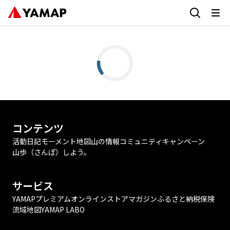
コンテンツ
活動日記
モーメント
地図
山の情報
コミュニティ
キャンペーン
山歩（さんぽ）しよう。
サービス
YAMAPプレミアム
オンラインストア
マガジン
ふるさと納税
保険
流域地図
YAMAP LABO