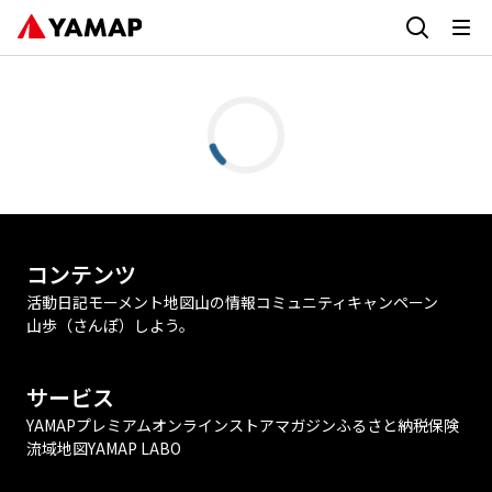
コンテンツ
活動日記
モーメント
地図
山の情報
コミュニティ
キャンペーン
山歩（さんぽ）しよう。
サービス
YAMAPプレミアム
オンラインストア
マガジン
ふるさと納税
保険
流域地図
YAMAP LABO