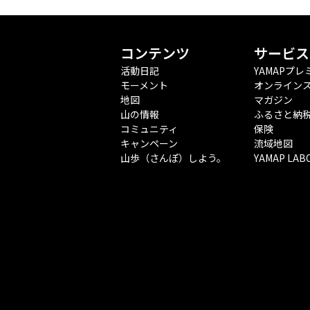
コンテンツ
サービス
活動日記
YAMAPプレ
モーメント
オンライン
地図
マガジン
山の情報
ふるさと納
コミュニティ
保険
キャンペーン
流域地図
山歩（さんぽ）しよう。
YAMAP LAB