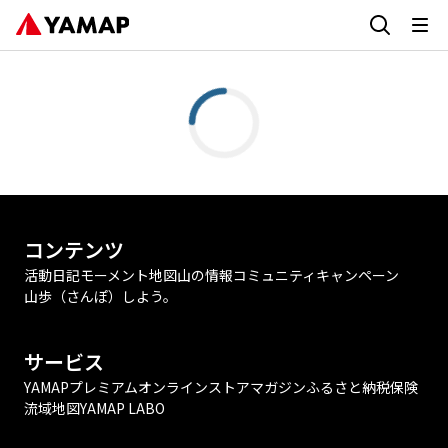
コンテンツ
活動日記
モーメント
地図
山の情報
コミュニティ
キャンペーン
山歩（さんぽ）しよう。
サービス
YAMAPプレミアム
オンラインストア
マガジン
ふるさと納税
保険
流域地図
YAMAP LABO