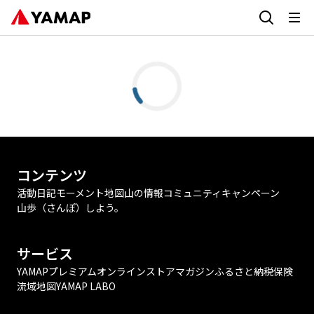
コンテンツ
活動日記
モーメント
地図
山の情報
コミュニティ
キャンペーン
山歩（さんぽ）しよう。
サービス
YAMAPプレミアム
オンラインストア
マガジン
ふるさと納税
保険
流域地図
YAMAP LABO