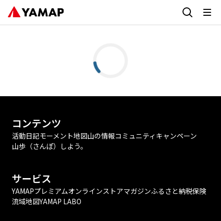
コンテンツ
活動日記
モーメント
地図
山の情報
コミュニティ
キャンペーン
山歩（さんぽ）しよう。
サービス
YAMAPプレミアム
オンラインストア
マガジン
ふるさと納税
保険
流域地図
YAMAP LABO