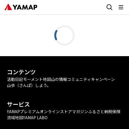
コンテンツ
活動日記
モーメント
地図
山の情報
コミュニティ
キャンペーン
山歩（さんぽ）しよう。
サービス
YAMAPプレミアム
オンラインストア
マガジン
ふるさと納税
保険
流域地図
YAMAP LABO